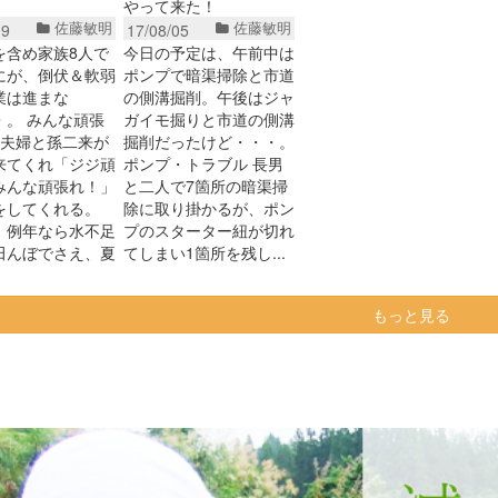
やって来た！
佐藤敏明
佐藤敏明
09
17/08/05
を含め家族8人で
今日の予定は、午前中は
にが、倒伏＆軟弱
ポンプで暗渠掃除と市道
業は進まな
の側溝掘削。午後はジャ
・。 みんな頑張
ガイモ掘りと市道の側溝
娘夫婦と孫二来が
掘削だったけど・・・。
来てくれ「ジジ頑
ポンプ・トラブル 長男
みんな頑張れ！」
と二人で7箇所の暗渠掃
をしてくれる。
除に取り掛かるが、ポン
、例年なら水不足
プのスターター紐が切れ
田んぼでさえ、夏
てしまい1箇所を残し...
もっと見る