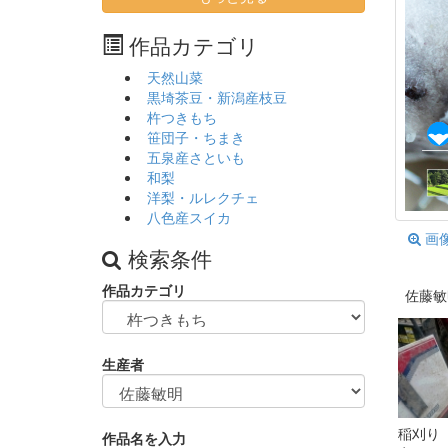
作品カテゴリ
天然山菜
黒埼茶豆・新潟産枝豆
杵つきもち
笹団子・ちまき
五泉産さといも
和梨
洋梨・ルレクチェ
八色産スイカ
画
検索条件
作品カテゴリ
佐藤敏
生産者
稲刈り
作品名を入力