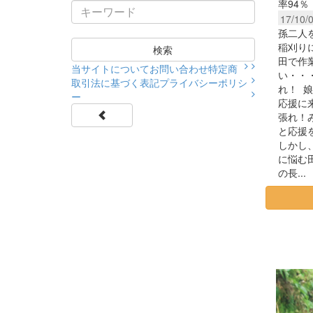
率94％
17/10/
孫二人
稲刈り
検索
田で作
当サイトについて
お問い合わせ
特定商
い・・
取引法に基づく表記
プライバシーポリシ
れ！ 
ー
応援に
張れ！
と応援
しかし
に悩む
の長...