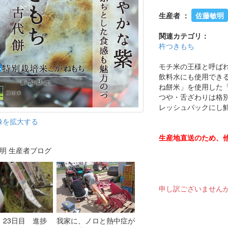
生産者 ：
佐藤敏明
関連カテゴリ：
杵つきもち
モチ米の王様と呼ばれ
飲料水にも使用でき
ね餅米」を使用した
つや・舌ざわりは格
レッシュパックにし
像を拡大する
生産地直送のため、
明 生産者ブログ
申し訳ございません
 23日目 進捗
我家に、ノロと熱中症が