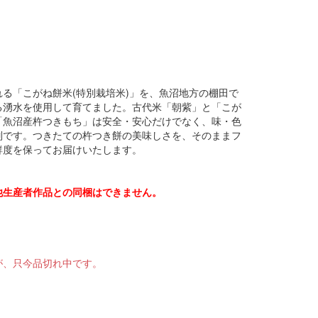
る「こがね餅米(特別栽培米)」を、魚沼地方の棚田で
る湧水を使用して育てました。古代米「朝紫」と「こが
「魚沼産杵つきもち」は安全・安心だけでなく、味・色
別です。つきたての杵つき餅の美味しさを、そのままフ
鮮度を保ってお届けいたします。
他生産者作品との同梱はできません。
が、只今品切れ中です。