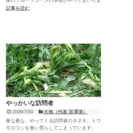
産のフルーツコーンの季節がやってまいりま
した！順調に育って今すぐにでも食べられそ
記事を読む
うな感じですね。生で...
やっかいな訪問者
2006/7/30
大地（代表 宮澤清）
夜な夜な、やってくる訪問者のタヌキ。トウ
モロコシを食い荒らしてこまっています。