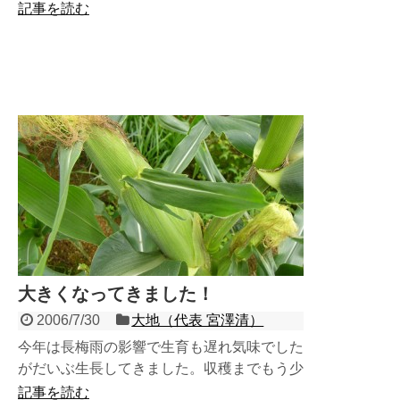
記事を読む
大きくなってきました！
2006/7/30
大地（代表 宮澤清）
今年は長梅雨の影響で生育も遅れ気味でした
がだいぶ生長してきました。収穫までもう少
しです！
記事を読む