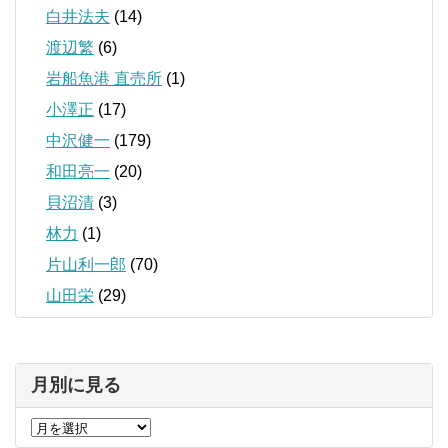
白井法夫
(14)
渡辺繁
(6)
岩船魚港 直売所
(1)
小澤正
(17)
中沢健一
(179)
和田亮一
(20)
貝沼清
(3)
林力
(1)
片山利一郎
(70)
山田栄
(29)
月別に見る