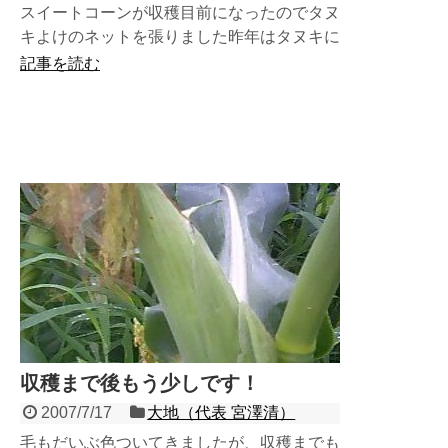
スイートコーンが収穫目前になったのでタヌ
キよけのネットを張りました昨年はタヌキに
めちゃめちゃ食べられてしまったので今年は
記事を読む
ネットを張ってみまし...
収穫まで後もう少しです！
2007/7/17
大地（代表 宮澤清）
毛もだいぶ色ついてきましたが、収穫までも