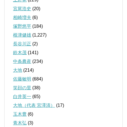
宮尾浩史
(20)
相崎増夫
(6)
塚野悠平
(184)
根津健雄
(1,227)
長谷川正
(2)
鈴木茂
(141)
中条農産
(234)
大地
(214)
佐藤敏明
(684)
笑顔の里
(38)
白井英一
(65)
大地（代表 宮澤清）
(17)
玉木豊
(6)
青木弘
(3)