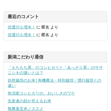
最近のコメント
信濃川も増水！
に
匿名
より
信濃川も増水！
に
匿名
より
新潟こだわり通信
「もちもち系」のコシヒカリと「あっさり系」のササ
ニシキの違いとは？
自然栽培のお米│有機農法・特別栽培・慣行栽培との
違い
魚沼産コシヒカリの、おいしさのワケ
生産者の顔が見えるお米
無農薬玄米ノススメ