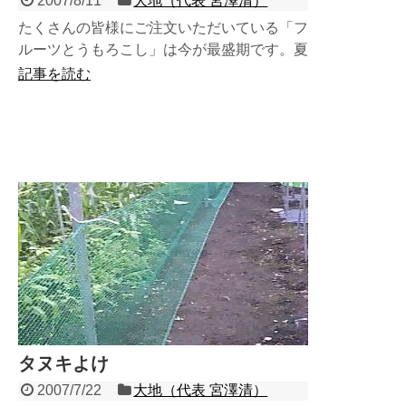
2007/8/11
大地（代表 宮澤清）
たくさんの皆様にご注文いただいている「フ
ルーツとうもろこし」は今が最盛期です。夏
の暑さが実の甘さに影響し最高の味となりま
記事を読む
す。広大なとうもろこ...
タヌキよけ
2007/7/22
大地（代表 宮澤清）