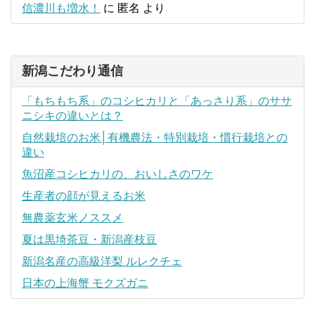
信濃川も増水！
に
匿名
より
新潟こだわり通信
「もちもち系」のコシヒカリと「あっさり系」のササ
ニシキの違いとは？
自然栽培のお米│有機農法・特別栽培・慣行栽培との
違い
魚沼産コシヒカリの、おいしさのワケ
生産者の顔が見えるお米
無農薬玄米ノススメ
夏は黒埼茶豆・新潟産枝豆
新潟名産の高級洋梨 ルレクチェ
日本の上海蟹 モクズガニ