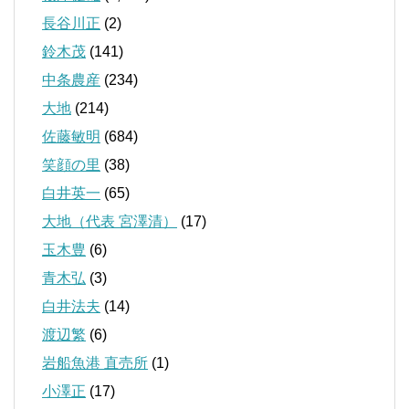
長谷川正
(2)
鈴木茂
(141)
中条農産
(234)
大地
(214)
佐藤敏明
(684)
笑顔の里
(38)
白井英一
(65)
大地（代表 宮澤清）
(17)
玉木豊
(6)
青木弘
(3)
白井法夫
(14)
渡辺繁
(6)
岩船魚港 直売所
(1)
小澤正
(17)