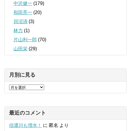
中沢健一
(179)
和田亮一
(20)
貝沼清
(3)
林力
(1)
片山利一郎
(70)
山田栄
(29)
月別に見る
最近のコメント
信濃川も増水！
に
匿名
より