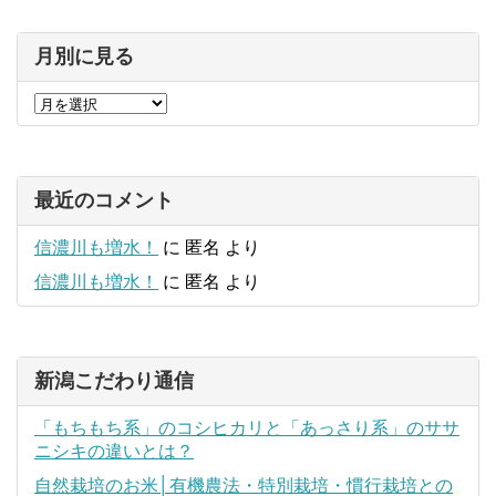
月別に見る
最近のコメント
信濃川も増水！
に
匿名
より
信濃川も増水！
に
匿名
より
新潟こだわり通信
「もちもち系」のコシヒカリと「あっさり系」のササ
ニシキの違いとは？
自然栽培のお米│有機農法・特別栽培・慣行栽培との