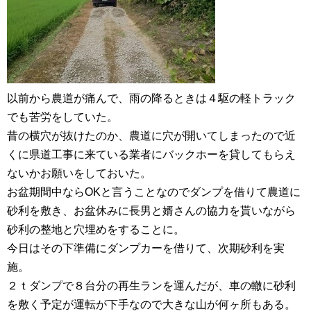
以前から農道が痛んで、雨の降るときは４駆の軽トラック
でも苦労をしていた。
昔の横穴が抜けたのか、農道に穴が開いてしまったので近
くに県道工事に来ている業者にバックホーを貸してもらえ
ないかお願いをしておいた。
お盆期間中ならOKと言うことなのでダンプを借りて農道に
砂利を敷き、お盆休みに長男と婿さんの協力を貰いながら
砂利の整地と穴埋めをすることに。
今日はその下準備にダンプカーを借りて、次期砂利を実
施。
２ｔダンプで８台分の再生ランを運んだが、車の轍に砂利
を敷く予定が運転が下手なので大きな山が何ヶ所もある。