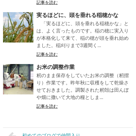
記事を読む
実るほどに、頭を垂れる稲穂かな
「実るほどに、頭を垂れる稲穂かな」と
は、よく言ったものです。稲の穂に実入り
が本格化して来て、稲の穂が頭を垂れ始め
ました。稲刈りまで3週間く...
記事を読む
お米の調整作業
籾のまま保存をしていたお米の調整（籾摺
り）作業です。昨年秋に収穫をして乾燥さ
せておきました。調製された籾殻は田んぼ
や畑に撒いて大地の糧としま...
記事を読む
初めてのブログで仲間入り