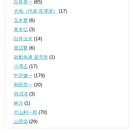
白井英一
(65)
大地（代表 宮澤清）
(17)
玉木豊
(6)
青木弘
(3)
白井法夫
(14)
渡辺繁
(6)
岩船魚港 直売所
(1)
小澤正
(17)
中沢健一
(179)
和田亮一
(20)
貝沼清
(3)
林力
(1)
片山利一郎
(70)
山田栄
(29)