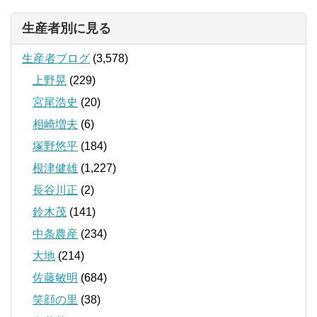
生産者別に見る
生産者ブログ
(3,578)
上野晃
(229)
宮尾浩史
(20)
相崎増夫
(6)
塚野悠平
(184)
根津健雄
(1,227)
長谷川正
(2)
鈴木茂
(141)
中条農産
(234)
大地
(214)
佐藤敏明
(684)
笑顔の里
(38)