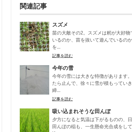
関連記事
スズメ
苗の大敵その2。スズメは籾が大好物
いるのか、苗を抜いて遊んでいるの
を...
記事を読む
今年の雪
今年の雪には大きな特徴があります
たら止んで、徐々に雪が積もってい
締...
記事を読む
吸い込まれそうな田んぼ
夕方になると気温は下がるものの、
田んぼの稲も、一生懸命光合成をし