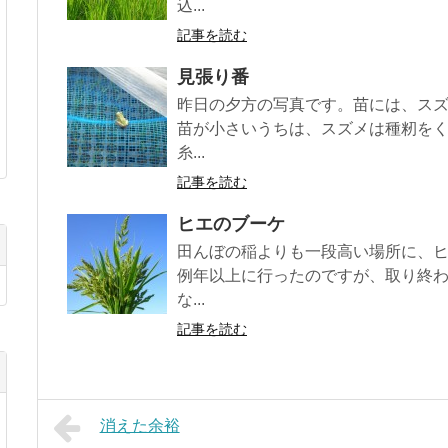
込...
記事を読む
見張り番
昨日の夕方の写真です。苗には、ス
苗が小さいうちは、スズメは種籾を
糸...
記事を読む
ヒエのブーケ
田んぼの稲よりも一段高い場所に、
例年以上に行ったのですが、取り終
な...
記事を読む
消えた余裕