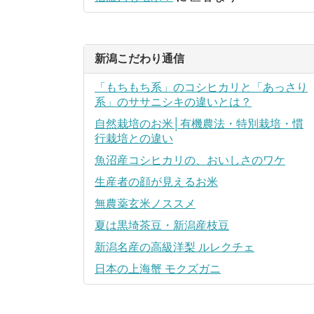
新潟こだわり通信
「もちもち系」のコシヒカリと「あっさり
系」のササニシキの違いとは？
自然栽培のお米│有機農法・特別栽培・慣
行栽培との違い
魚沼産コシヒカリの、おいしさのワケ
生産者の顔が見えるお米
無農薬玄米ノススメ
夏は黒埼茶豆・新潟産枝豆
新潟名産の高級洋梨 ルレクチェ
日本の上海蟹 モクズガニ