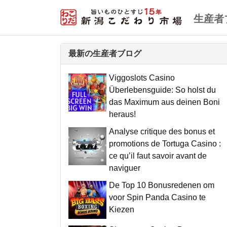
生産者
最新の生産者ブログ
Viggoslots Casino
Überlebensguide: So holst du
das Maximum aus deinen Boni
heraus!
Analyse critique des bonus et
promotions de Tortuga Casino :
ce qu’il faut savoir avant de
naviguer
De Top 10 Bonusredenen om
voor Spin Panda Casino te
Kiezen