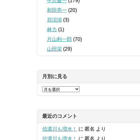
中沢健一
(179)
和田亮一
(20)
貝沼清
(3)
林力
(1)
片山利一郎
(70)
山田栄
(29)
月別に見る
最近のコメント
信濃川も増水！
に
匿名
より
信濃川も増水！
に
匿名
より