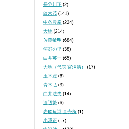
長谷川正
(2)
鈴木茂
(141)
中条農産
(234)
大地
(214)
佐藤敏明
(684)
笑顔の里
(38)
白井英一
(65)
大地（代表 宮澤清）
(17)
玉木豊
(6)
青木弘
(3)
白井法夫
(14)
渡辺繁
(6)
岩船魚港 直売所
(1)
小澤正
(17)