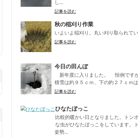
し...
記事を読む
秋の稲刈り作業
いよいよ稲刈り。丸い刈り取られて
記事を読む
今日の田んぼ
新年度に入りました。 恒例です
積雪は約９５ｃｍ、下の約２７ｃｍは水
記事を読む
ひなたぼっこ
比較的暖かい日となりました。トン
な虫がひなたぼっこをしています。
姿勢...