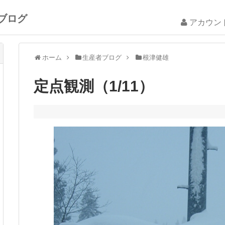
ブログ
アカウン
ホーム
生産者ブログ
根津健雄
定点観測（1/11）