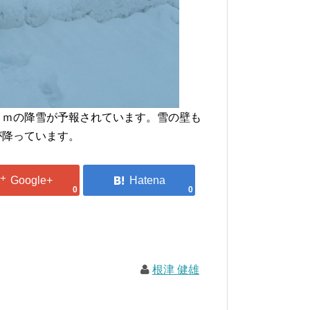
ｃｍの降雪が予報されています。雪の壁も
が降っています。
0
0
根津 健雄