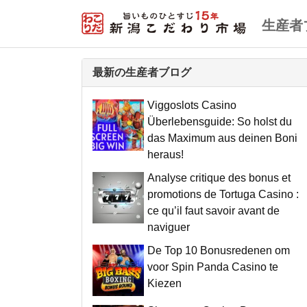
生産者
最新の生産者ブログ
Viggoslots Casino
Überlebensguide: So holst du
das Maximum aus deinen Boni
heraus!
Analyse critique des bonus et
promotions de Tortuga Casino :
ce qu’il faut savoir avant de
naviguer
De Top 10 Bonusredenen om
voor Spin Panda Casino te
Kiezen