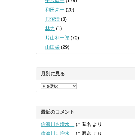
中沢健一
(179)
和田亮一
(20)
貝沼清
(3)
林力
(1)
片山利一郎
(70)
山田栄
(29)
月別に見る
最近のコメント
信濃川も増水！
に
匿名
より
信濃川も増水！
に
匿名
より