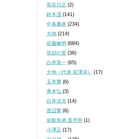
長谷川正
(2)
鈴木茂
(141)
中条農産
(234)
大地
(214)
佐藤敏明
(684)
笑顔の里
(38)
白井英一
(65)
大地（代表 宮澤清）
(17)
玉木豊
(6)
青木弘
(3)
白井法夫
(14)
渡辺繁
(6)
岩船魚港 直売所
(1)
小澤正
(17)