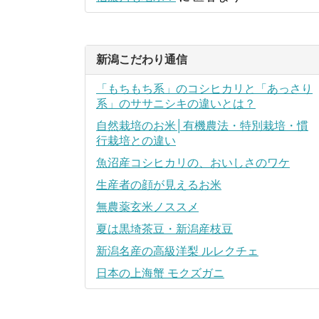
新潟こだわり通信
「もちもち系」のコシヒカリと「あっさり
系」のササニシキの違いとは？
自然栽培のお米│有機農法・特別栽培・慣
行栽培との違い
魚沼産コシヒカリの、おいしさのワケ
生産者の顔が見えるお米
無農薬玄米ノススメ
夏は黒埼茶豆・新潟産枝豆
新潟名産の高級洋梨 ルレクチェ
日本の上海蟹 モクズガニ