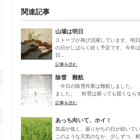
関連記事
山場は明日
ストーブが再び活躍しています。明
の日がしばらく続く予定です。今年
日...
記事を読む
除雪 難航
今日の除雪作業は難航しました。 
ました。 粉雪は握っても固くならず、
記事を読む
あっち向いて、ホイ！
気温が低く、曇りがちの日が続いて
このような天気のなか、少しずつ、