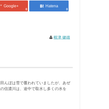
0
0
根津 健雄
田んぼは雪で覆われていましたが、あぜ
域の信濃川は、途中で取水し多くの水を