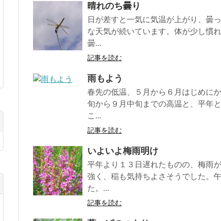
晴れのち曇り
日が差すと一気に気温が上がり、曇
な天気が続いています。体が少し慣
曇...
記事を読む
雨もよう
春先の低温、５月から６月はじめに
旬から９月中旬までの高温と、平年
こ...
記事を読む
いよいよ梅雨明け
平年より１３日遅れたものの、梅雨
強く、稲も気持ちよさそうでした。
た。...
記事を読む