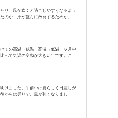
ったり、風が吹くと過ごしやすくなるよう
れたのか、汗が盛んに蒸発するためか、
かけての高温→低温→高温→低温、６月中
と比べて気温の変動が大きい年です。こ
が明けました。午前中は夏らしく日差しが
午後からは曇りで、風が強くなりまし