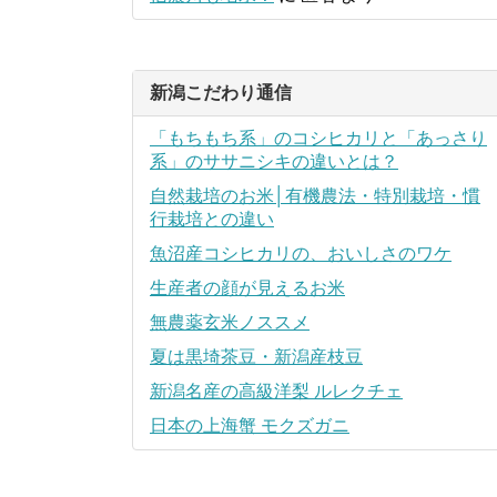
新潟こだわり通信
「もちもち系」のコシヒカリと「あっさり
系」のササニシキの違いとは？
自然栽培のお米│有機農法・特別栽培・慣
行栽培との違い
魚沼産コシヒカリの、おいしさのワケ
生産者の顔が見えるお米
無農薬玄米ノススメ
夏は黒埼茶豆・新潟産枝豆
新潟名産の高級洋梨 ルレクチェ
日本の上海蟹 モクズガニ