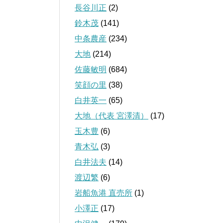
長谷川正
(2)
鈴木茂
(141)
中条農産
(234)
大地
(214)
佐藤敏明
(684)
笑顔の里
(38)
白井英一
(65)
大地（代表 宮澤清）
(17)
玉木豊
(6)
青木弘
(3)
白井法夫
(14)
渡辺繁
(6)
岩船魚港 直売所
(1)
小澤正
(17)