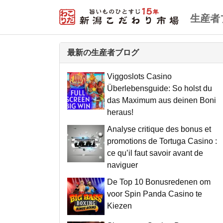
生産者
最新の生産者ブログ
Viggoslots Casino
Überlebensguide: So holst du
das Maximum aus deinen Boni
heraus!
Analyse critique des bonus et
promotions de Tortuga Casino :
ce qu’il faut savoir avant de
naviguer
De Top 10 Bonusredenen om
voor Spin Panda Casino te
Kiezen