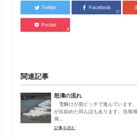
0
関連記事
怒濤の流れ
雪解けが急ピッチで進んでいます。
が出始めた田んぼもあります。当地
発...
記事を読む