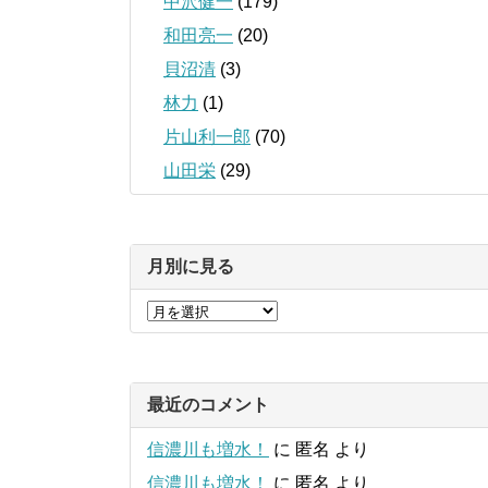
中沢健一
(179)
和田亮一
(20)
貝沼清
(3)
林力
(1)
片山利一郎
(70)
山田栄
(29)
月別に見る
最近のコメント
信濃川も増水！
に
匿名
より
信濃川も増水！
に
匿名
より