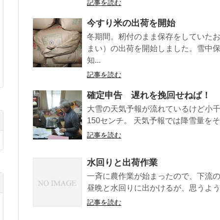
記事を読む
今すり米の出荷を開始
冬期間。籾付のまま保存をしていた
まい）の出荷を開始しました。雪中
知...
記事を読む
確定申告 遅れを挽回せねば！
大雪の天気予報が流れているけど小
150センチ。 天気予報では降雪量をそ
記事を読む
水回りと出荷作業
一斉に農作業が始まったので、下流の
昼晩と水回りに出かけるが、思うように
記事を読む