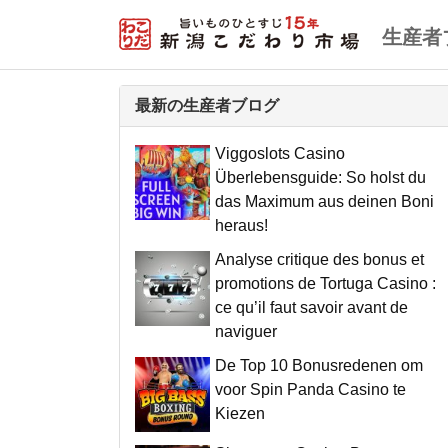
生産者
最新の生産者ブログ
Viggoslots Casino
Überlebensguide: So holst du
das Maximum aus deinen Boni
heraus!
Analyse critique des bonus et
promotions de Tortuga Casino :
ce qu’il faut savoir avant de
naviguer
De Top 10 Bonusredenen om
voor Spin Panda Casino te
Kiezen