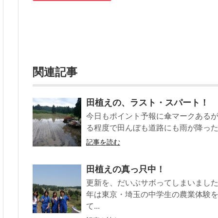
関連記事
田植えの、ラスト・スパート！
今日もポイント予報に傘マークある
る程度で田んぼも道路にも雨が降った形
記事を読む
田植えの真っ只中！
更新を、だいぶサボってしまいまし
年は東京・埼玉の中学生の農業体験
て...