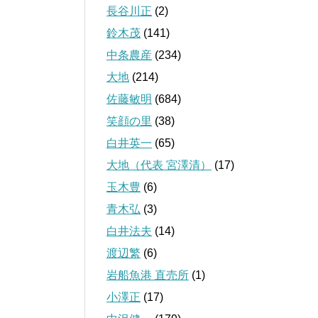
長谷川正
(2)
鈴木茂
(141)
中条農産
(234)
大地
(214)
佐藤敏明
(684)
笑顔の里
(38)
白井英一
(65)
大地（代表 宮澤清）
(17)
玉木豊
(6)
青木弘
(3)
白井法夫
(14)
渡辺繁
(6)
岩船魚港 直売所
(1)
小澤正
(17)