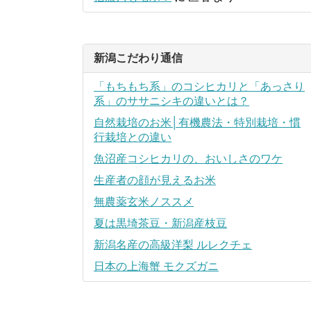
新潟こだわり通信
「もちもち系」のコシヒカリと「あっさり
系」のササニシキの違いとは？
自然栽培のお米│有機農法・特別栽培・慣
行栽培との違い
魚沼産コシヒカリの、おいしさのワケ
生産者の顔が見えるお米
無農薬玄米ノススメ
夏は黒埼茶豆・新潟産枝豆
新潟名産の高級洋梨 ルレクチェ
日本の上海蟹 モクズガニ