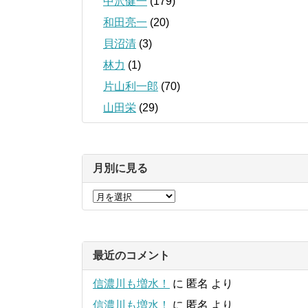
中沢健一
(179)
和田亮一
(20)
貝沼清
(3)
林力
(1)
片山利一郎
(70)
山田栄
(29)
月別に見る
最近のコメント
信濃川も増水！
に
匿名
より
信濃川も増水！
に
匿名
より