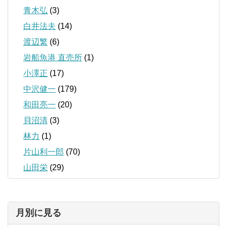
青木弘
(3)
白井法夫
(14)
渡辺繁
(6)
岩船魚港 直売所
(1)
小澤正
(17)
中沢健一
(179)
和田亮一
(20)
貝沼清
(3)
林力
(1)
片山利一郎
(70)
山田栄
(29)
月別に見る