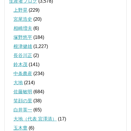
生産者ブログ
(3,578)
上野晃
(229)
宮尾浩史
(20)
相崎増夫
(6)
塚野悠平
(184)
根津健雄
(1,227)
長谷川正
(2)
鈴木茂
(141)
中条農産
(234)
大地
(214)
佐藤敏明
(684)
笑顔の里
(38)
白井英一
(65)
大地（代表 宮澤清）
(17)
玉木豊
(6)