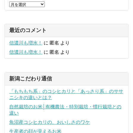
最近のコメント
信濃川も増水！
に
匿名
より
信濃川も増水！
に
匿名
より
新潟こだわり通信
「もちもち系」のコシヒカリと「あっさり系」のササ
ニシキの違いとは？
自然栽培のお米│有機農法・特別栽培・慣行栽培との
違い
魚沼産コシヒカリの、おいしさのワケ
生産者の顔が見えるお米