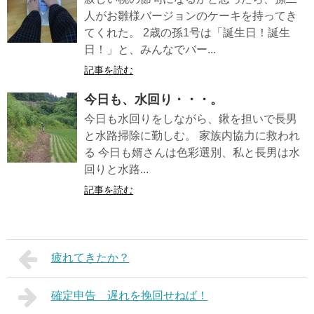
人がお雛様バージョンのケーキを持ってき
てくれた。 2歳の孫1号は「誕生日！誕生
日！」と、みんなでバー...
記事を読む
今日も、水回り・・・。
今日も水回りをしながら、鍬を担いで長男
と水路掃除に勤しむ。 家族内協力に救われ
る 今日も婿さんは色彩選別、私と長男は水
回りと水路...
記事を読む
疲れてきたか？
確定申告 遅れを挽回せねば！