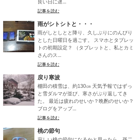
良い日に遅...
記事を読む
雨がシトシトと・・・
雨がしとしとと降り、久しぶりにのんびり
とした日曜日を過ごす。 スマホとタブレッ
トの初期設定？ （タブレットと、私とカミ
さんのス...
記事を読む
戻り寒波
棚田の積雪は、約130㎝ 天気予報ではずっ
と雪ダルマが並び、寒さがぶり返してき
た。 最近は疲れのせいか？晩酌のせいか？
ブログをアップ...
記事を読む
桃の節句
寂しい桃の節句になるかと思ったら、孫二