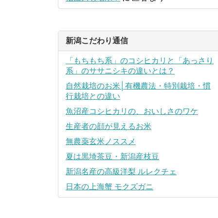
新潟こだわり通信
「もちもち系」のコシヒカリと「あっさり
系」のササニシキの違いとは？
自然栽培のお米│有機農法・特別栽培・慣
行栽培との違い
魚沼産コシヒカリの、おいしさのワケ
生産者の顔が見えるお米
無農薬玄米ノススメ
夏は黒埼茶豆・新潟産枝豆
新潟名産の高級洋梨 ルレクチェ
日本の上海蟹 モクズガニ