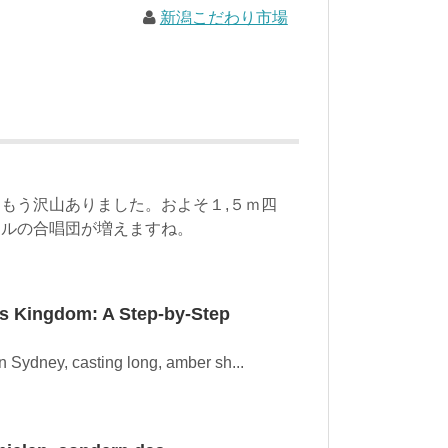
新潟こだわり市場
もう沢山ありました。およそ１,５ｍ四
エルの合唱団が増えますね。
ls Kingdom: A Step-by-Step
n Sydney, casting long, amber sh...