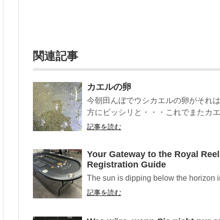
関連記事
カエルの卵
今朝田んぼでウシカエルの卵がそれは
方にビッシリと・・・これでまたカ
記事を読む
Your Gateway to the Royal Ree
Registration Guide
The sun is dipping below the horizon i
記事を読む