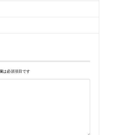
欄は必須項目です