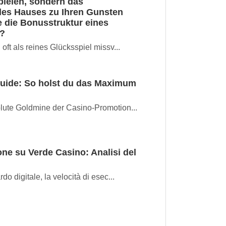
pielen, sondern das
des Hauses zu Ihren Gunsten
 die Bonusstruktur eines
n?
oft als reines Glücksspiel missv...
uide: So holst du das Maximum
lute Goldmine der Casino-Promotion...
ne su Verde Casino: Analisi del
o digitale, la velocità di esec...