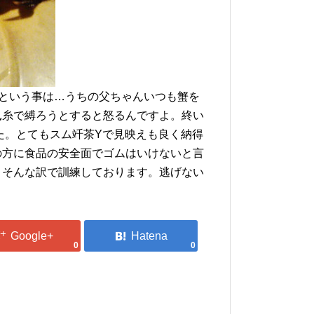
という事は…うちの父ちゃんいつも蟹を
凧糸で縛ろうとすると怒るんですよ。終い
た。とてもスム竏茶Yで見映えも良く納得
の方に食品の安全面でゴムはいけないと言
、そんな訳で訓練しております。逃げない
0
0