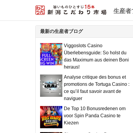
生産者
最新の生産者ブログ
Viggoslots Casino
Überlebensguide: So holst du
das Maximum aus deinen Boni
heraus!
Analyse critique des bonus et
promotions de Tortuga Casino :
ce qu’il faut savoir avant de
naviguer
De Top 10 Bonusredenen om
voor Spin Panda Casino te
Kiezen