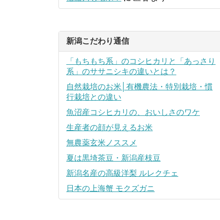
新潟こだわり通信
「もちもち系」のコシヒカリと「あっさり
系」のササニシキの違いとは？
自然栽培のお米│有機農法・特別栽培・慣
行栽培との違い
魚沼産コシヒカリの、おいしさのワケ
生産者の顔が見えるお米
無農薬玄米ノススメ
夏は黒埼茶豆・新潟産枝豆
新潟名産の高級洋梨 ルレクチェ
日本の上海蟹 モクズガニ