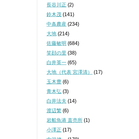
長谷川正
(2)
鈴木茂
(141)
中条農産
(234)
大地
(214)
佐藤敏明
(684)
笑顔の里
(38)
白井英一
(65)
大地（代表 宮澤清）
(17)
玉木豊
(6)
青木弘
(3)
白井法夫
(14)
渡辺繁
(6)
岩船魚港 直売所
(1)
小澤正
(17)