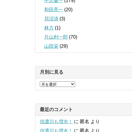
中沢健一
(179)
和田亮一
(20)
貝沼清
(3)
林力
(1)
片山利一郎
(70)
山田栄
(29)
月別に見る
最近のコメント
信濃川も増水！
に
匿名
より
信濃川も増水！
に
匿名
より