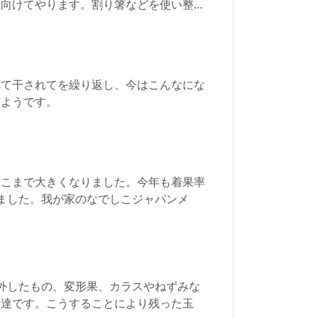
けてやります。割り箸などを使い整...
れて干されてを繰り返し、今はこんなにな
すようです。
ここまで大きくなりました。今年も着果率
ました。我が家のなでしこジャパンメ
外したもの、変形果、カラスやねずみな
カ達です。こうすることにより残った玉