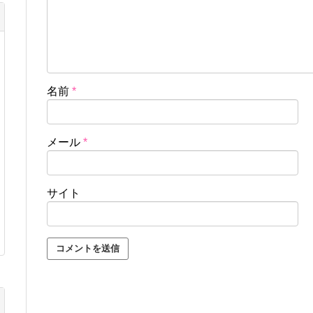
名前
*
メール
*
サイト