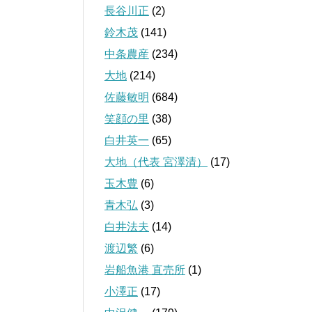
長谷川正
(2)
鈴木茂
(141)
中条農産
(234)
大地
(214)
佐藤敏明
(684)
笑顔の里
(38)
白井英一
(65)
大地（代表 宮澤清）
(17)
玉木豊
(6)
青木弘
(3)
白井法夫
(14)
渡辺繁
(6)
岩船魚港 直売所
(1)
小澤正
(17)