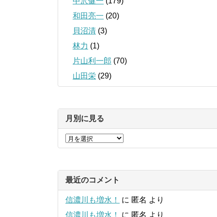
中沢健一
(179)
和田亮一
(20)
貝沼清
(3)
林力
(1)
片山利一郎
(70)
山田栄
(29)
月別に見る
最近のコメント
信濃川も増水！
に
匿名
より
信濃川も増水！
に
匿名
より