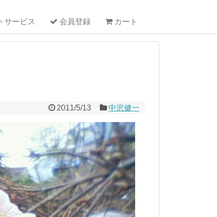
トサービス
会員登録
カート
2011/5/13
中沢健一