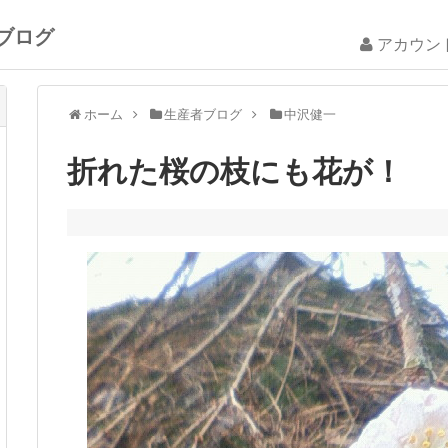
ブログ
アカウン
ホーム
生産者ブログ
中沢健一
折れた桜の枝にも花が！