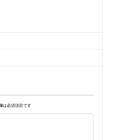
欄は必須項目です