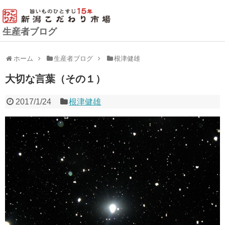
生産者ブログ
ホーム
生産者ブログ
根津健雄
大切な言葉（その１）
2017/1/24
根津健雄