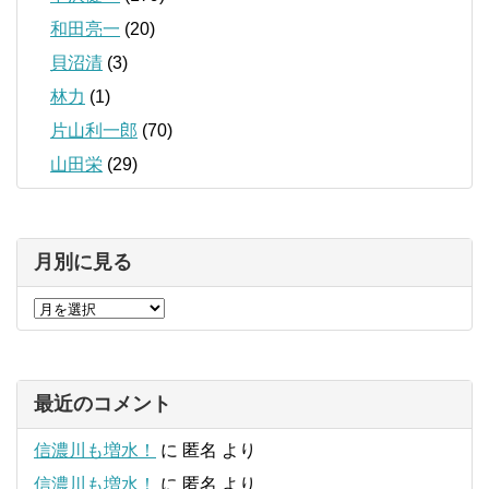
和田亮一
(20)
貝沼清
(3)
林力
(1)
片山利一郎
(70)
山田栄
(29)
月別に見る
最近のコメント
信濃川も増水！
に
匿名
より
信濃川も増水！
に
匿名
より