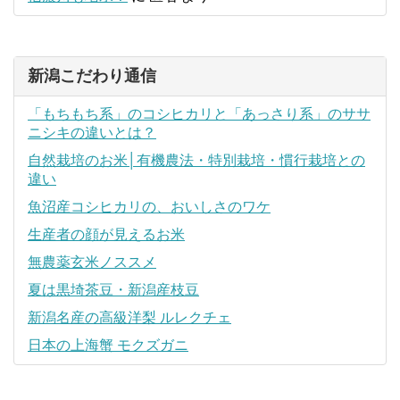
新潟こだわり通信
「もちもち系」のコシヒカリと「あっさり系」のササ
ニシキの違いとは？
自然栽培のお米│有機農法・特別栽培・慣行栽培との
違い
魚沼産コシヒカリの、おいしさのワケ
生産者の顔が見えるお米
無農薬玄米ノススメ
夏は黒埼茶豆・新潟産枝豆
新潟名産の高級洋梨 ルレクチェ
日本の上海蟹 モクズガニ