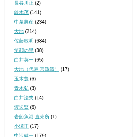
長谷川正
(2)
鈴木茂
(141)
中条農産
(234)
大地
(214)
佐藤敏明
(684)
笑顔の里
(38)
白井英一
(65)
大地（代表 宮澤清）
(17)
玉木豊
(6)
青木弘
(3)
白井法夫
(14)
渡辺繁
(6)
岩船魚港 直売所
(1)
小澤正
(17)
中沢健一
(179)