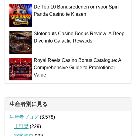
De Top 10 Bonusredenen om voor Spin
Panda Casino te Kiezen
Slotonauts Casino Bonus Review: A Deep
Dive into Galactic Rewards
Royal Reels Casino Bonus Catalogue: A
Comprehensive Guide to Promotional
Value
生産者別に見る
生産者ブログ
(3,578)
上野晃
(229)
宮尾浩史
(20)