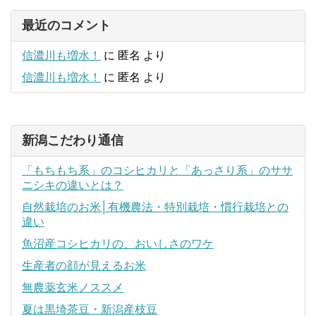
最近のコメント
信濃川も増水！
に
匿名
より
信濃川も増水！
に
匿名
より
新潟こだわり通信
「もちもち系」のコシヒカリと「あっさり系」のササ
ニシキの違いとは？
自然栽培のお米│有機農法・特別栽培・慣行栽培との
違い
魚沼産コシヒカリの、おいしさのワケ
生産者の顔が見えるお米
無農薬玄米ノススメ
夏は黒埼茶豆・新潟産枝豆