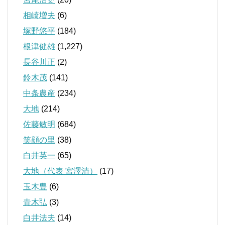
相崎増夫
(6)
塚野悠平
(184)
根津健雄
(1,227)
長谷川正
(2)
鈴木茂
(141)
中条農産
(234)
大地
(214)
佐藤敏明
(684)
笑顔の里
(38)
白井英一
(65)
大地（代表 宮澤清）
(17)
玉木豊
(6)
青木弘
(3)
白井法夫
(14)