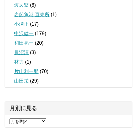
渡辺繁
(6)
岩船魚港 直売所
(1)
小澤正
(17)
中沢健一
(179)
和田亮一
(20)
貝沼清
(3)
林力
(1)
片山利一郎
(70)
山田栄
(29)
月別に見る