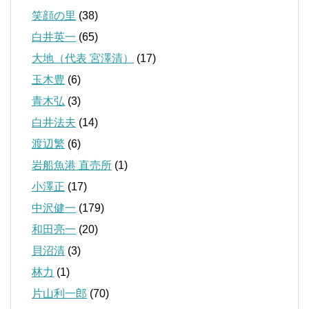
笑顔の里
(38)
白井英一
(65)
大地（代表 宮澤清）
(17)
玉木豊
(6)
青木弘
(3)
白井法夫
(14)
渡辺繁
(6)
岩船魚港 直売所
(1)
小澤正
(17)
中沢健一
(179)
和田亮一
(20)
貝沼清
(3)
林力
(1)
片山利一郎
(70)