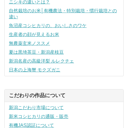
ニシキの違いとは？
自然栽培のお米│有機農法・特別栽培・慣行栽培との
違い
魚沼産コシヒカリの、おいしさのワケ
生産者の顔が見えるお米
無農薬玄米ノススメ
夏は黒埼茶豆・新潟産枝豆
新潟名産の高級洋梨 ルレクチェ
日本の上海蟹 モクズガニ
こだわりの作品について
新潟こだわり市場について
新米コシヒカリの通販・販売
有機JAS認証について