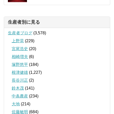
生産者別に見る
生産者ブログ
(3,578)
上野晃
(229)
宮尾浩史
(20)
相崎増夫
(6)
塚野悠平
(184)
根津健雄
(1,227)
長谷川正
(2)
鈴木茂
(141)
中条農産
(234)
大地
(214)
佐藤敏明
(684)