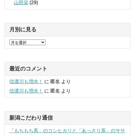
山田栄
(29)
月別に見る
最近のコメント
信濃川も増水！
に
匿名
より
信濃川も増水！
に
匿名
より
新潟こだわり通信
「もちもち系」のコシヒカリと「あっさり系」のササ