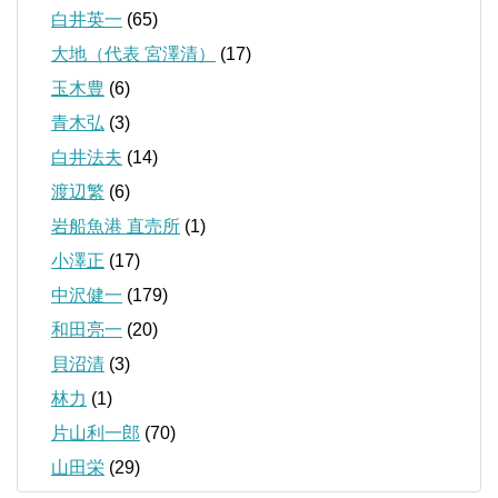
白井英一
(65)
大地（代表 宮澤清）
(17)
玉木豊
(6)
青木弘
(3)
白井法夫
(14)
渡辺繁
(6)
岩船魚港 直売所
(1)
小澤正
(17)
中沢健一
(179)
和田亮一
(20)
貝沼清
(3)
林力
(1)
片山利一郎
(70)
山田栄
(29)