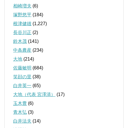
相崎増夫
(6)
塚野悠平
(184)
根津健雄
(1,227)
長谷川正
(2)
鈴木茂
(141)
中条農産
(234)
大地
(214)
佐藤敏明
(684)
笑顔の里
(38)
白井英一
(65)
大地（代表 宮澤清）
(17)
玉木豊
(6)
青木弘
(3)
白井法夫
(14)