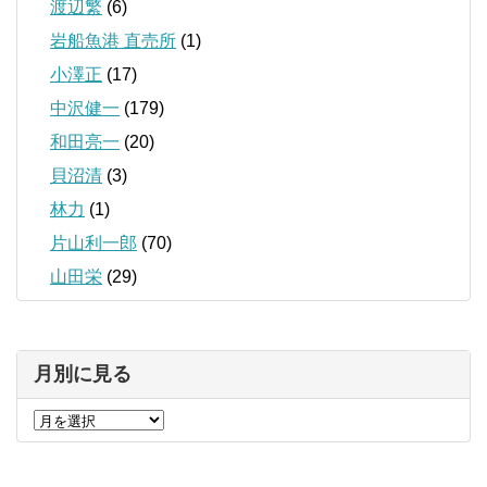
渡辺繁
(6)
岩船魚港 直売所
(1)
小澤正
(17)
中沢健一
(179)
和田亮一
(20)
貝沼清
(3)
林力
(1)
片山利一郎
(70)
山田栄
(29)
月別に見る