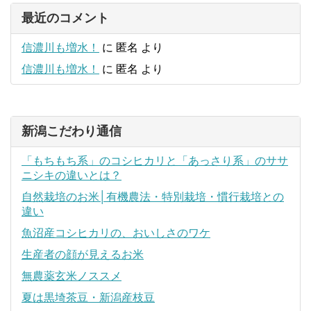
最近のコメント
信濃川も増水！
に
匿名
より
信濃川も増水！
に
匿名
より
新潟こだわり通信
「もちもち系」のコシヒカリと「あっさり系」のササ
ニシキの違いとは？
自然栽培のお米│有機農法・特別栽培・慣行栽培との
違い
魚沼産コシヒカリの、おいしさのワケ
生産者の顔が見えるお米
無農薬玄米ノススメ
夏は黒埼茶豆・新潟産枝豆