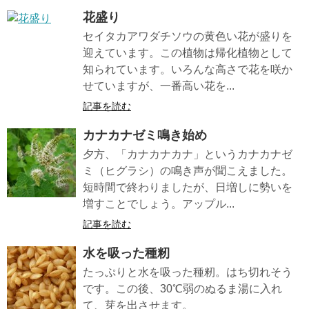
花盛り
セイタカアワダチソウの黄色い花が盛りを
迎えています。この植物は帰化植物として
知られています。いろんな高さで花を咲か
せていますが、一番高い花を...
記事を読む
カナカナゼミ鳴き始め
夕方、「カナカナカナ」というカナカナゼ
ミ（ヒグラシ）の鳴き声が聞こえました。
短時間で終わりましたが、日増しに勢いを
増すことでしょう。アップル...
記事を読む
水を吸った種籾
たっぷりと水を吸った種籾。はち切れそう
です。この後、30℃弱のぬるま湯に入れ
て、芽を出させます。