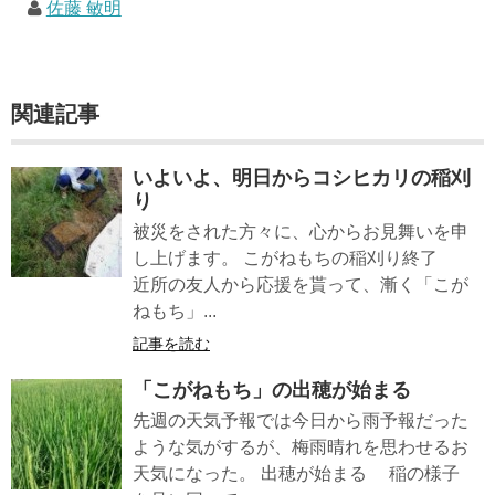
佐藤 敏明
関連記事
いよいよ、明日からコシヒカリの稲刈
り
被災をされた方々に、心からお見舞いを申
し上げます。 こがねもちの稲刈り終了
近所の友人から応援を貰って、漸く「こが
ねもち」...
記事を読む
「こがねもち」の出穂が始まる
先週の天気予報では今日から雨予報だった
ような気がするが、梅雨晴れを思わせるお
天気になった。 出穂が始まる 稲の様子