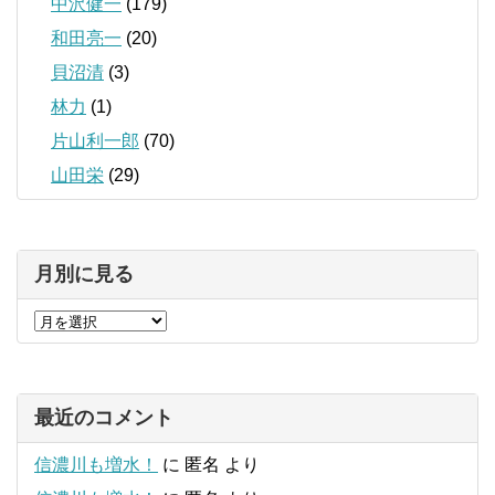
中沢健一
(179)
和田亮一
(20)
貝沼清
(3)
林力
(1)
片山利一郎
(70)
山田栄
(29)
月別に見る
最近のコメント
信濃川も増水！
に
匿名
より