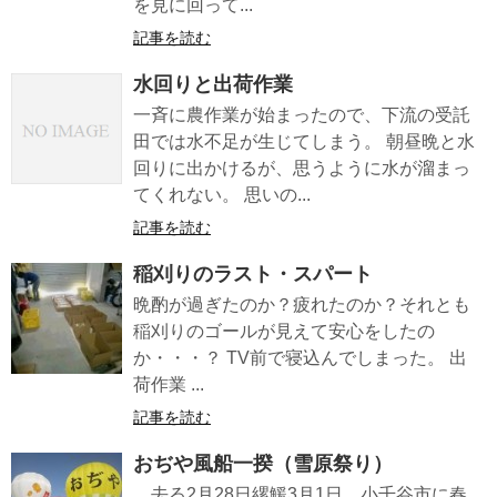
を見に回って...
記事を読む
水回りと出荷作業
一斉に農作業が始まったので、下流の受託
田では水不足が生じてしまう。 朝昼晩と水
回りに出かけるが、思うように水が溜まっ
てくれない。 思いの...
記事を読む
稲刈りのラスト・スパート
晩酌が過ぎたのか？疲れたのか？それとも
稲刈りのゴールが見えて安心をしたの
か・・・？ TV前で寝込んでしまった。 出
荷作業 ...
記事を読む
おぢや風船一揆（雪原祭り）
去る2月28日縲鰀3月1日、小千谷市に春