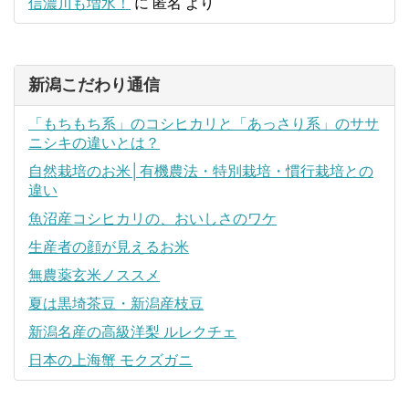
信濃川も増水！
に
匿名
より
新潟こだわり通信
「もちもち系」のコシヒカリと「あっさり系」のササ
ニシキの違いとは？
自然栽培のお米│有機農法・特別栽培・慣行栽培との
違い
魚沼産コシヒカリの、おいしさのワケ
生産者の顔が見えるお米
無農薬玄米ノススメ
夏は黒埼茶豆・新潟産枝豆
新潟名産の高級洋梨 ルレクチェ
日本の上海蟹 モクズガニ