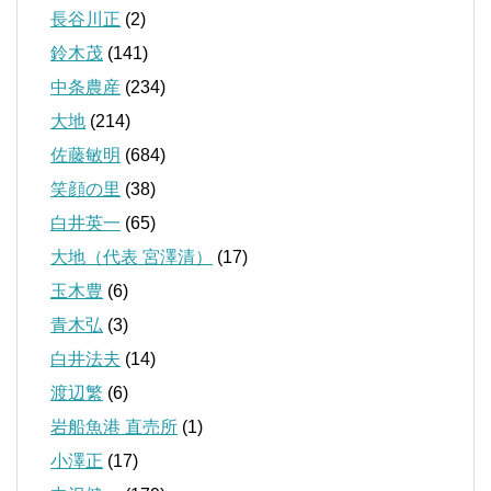
長谷川正
(2)
鈴木茂
(141)
中条農産
(234)
大地
(214)
佐藤敏明
(684)
笑顔の里
(38)
白井英一
(65)
大地（代表 宮澤清）
(17)
玉木豊
(6)
青木弘
(3)
白井法夫
(14)
渡辺繁
(6)
岩船魚港 直売所
(1)
小澤正
(17)