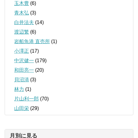
玉木豊
(6)
青木弘
(3)
白井法夫
(14)
渡辺繁
(6)
岩船魚港 直売所
(1)
小澤正
(17)
中沢健一
(179)
和田亮一
(20)
貝沼清
(3)
林力
(1)
片山利一郎
(70)
山田栄
(29)
月別に見る