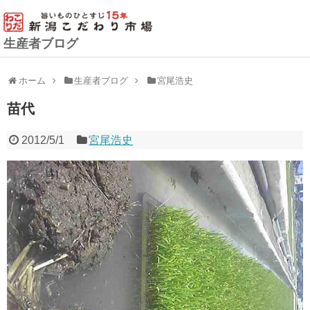
生産者ブログ
ホーム
生産者ブログ
宮尾浩史
苗代
2012/5/1
宮尾浩史