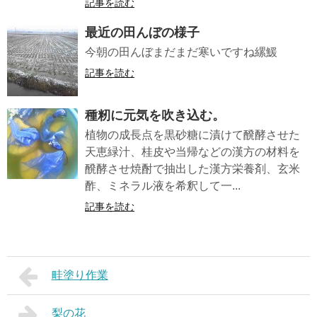
記事を読む
最近の田んぼの様子
今朝の田んぼまだまだ寒いですね縲鰀
記事を読む
種籾に元気を吹き込む。
植物の成長点を黒砂糖に漬けて醗酵させた
天恵緑汁、桂皮や当帰などの漢方の材料を
醗酵させ焼酎で抽出した漢方栄養剤、玄米
酢、ミネラル液を希釈して一...
記事を読む
畦塗り作業
梨の花