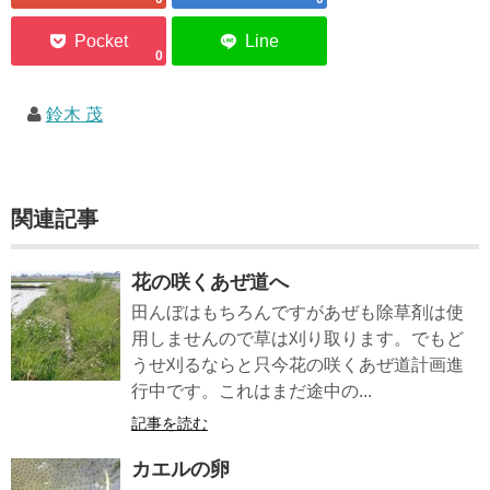
0
鈴木 茂
関連記事
花の咲くあぜ道へ
田んぼはもちろんですがあぜも除草剤は使
用しませんので草は刈り取ります。でもど
うせ刈るならと只今花の咲くあぜ道計画進
行中です。これはまだ途中の...
記事を読む
カエルの卵