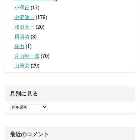
小澤正
(17)
中沢健一
(179)
和田亮一
(20)
貝沼清
(3)
林力
(1)
片山利一郎
(70)
山田栄
(29)
月別に見る
最近のコメント