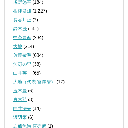
塚野悠平
(184)
根津健雄
(1,227)
長谷川正
(2)
鈴木茂
(141)
中条農産
(234)
大地
(214)
佐藤敏明
(684)
笑顔の里
(38)
白井英一
(65)
大地（代表 宮澤清）
(17)
玉木豊
(6)
青木弘
(3)
白井法夫
(14)
渡辺繁
(6)
岩船魚港 直売所
(1)