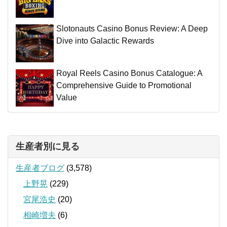
Slotonauts Casino Bonus Review: A Deep
Dive into Galactic Rewards
Royal Reels Casino Bonus Catalogue: A
Comprehensive Guide to Promotional
Value
生産者別に見る
生産者ブログ
(3,578)
上野晃
(229)
宮尾浩史
(20)
相崎増夫
(6)