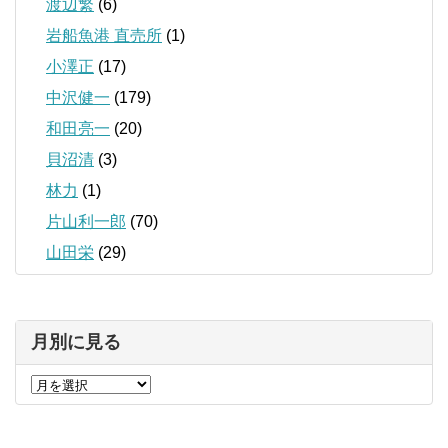
渡辺繁
(6)
岩船魚港 直売所
(1)
小澤正
(17)
中沢健一
(179)
和田亮一
(20)
貝沼清
(3)
林力
(1)
片山利一郎
(70)
山田栄
(29)
月別に見る