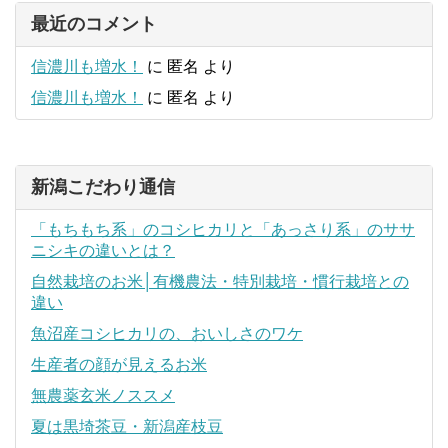
最近のコメント
信濃川も増水！
に
匿名
より
信濃川も増水！
に
匿名
より
新潟こだわり通信
「もちもち系」のコシヒカリと「あっさり系」のササ
ニシキの違いとは？
自然栽培のお米│有機農法・特別栽培・慣行栽培との
違い
魚沼産コシヒカリの、おいしさのワケ
生産者の顔が見えるお米
無農薬玄米ノススメ
夏は黒埼茶豆・新潟産枝豆