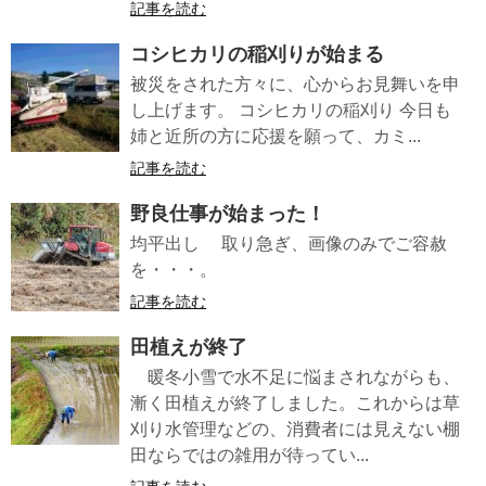
記事を読む
コシヒカリの稲刈りが始まる
被災をされた方々に、心からお見舞いを申
し上げます。 コシヒカリの稲刈り 今日も
姉と近所の方に応援を願って、カミ...
記事を読む
野良仕事が始まった！
均平出し 取り急ぎ、画像のみでご容赦
を・・・。
記事を読む
田植えが終了
暖冬小雪で水不足に悩まされながらも、
漸く田植えが終了しました。これからは草
刈り水管理などの、消費者には見えない棚
田ならではの雑用が待ってい...