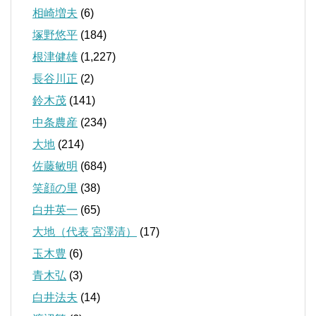
相崎増夫
(6)
塚野悠平
(184)
根津健雄
(1,227)
長谷川正
(2)
鈴木茂
(141)
中条農産
(234)
大地
(214)
佐藤敏明
(684)
笑顔の里
(38)
白井英一
(65)
大地（代表 宮澤清）
(17)
玉木豊
(6)
青木弘
(3)
白井法夫
(14)