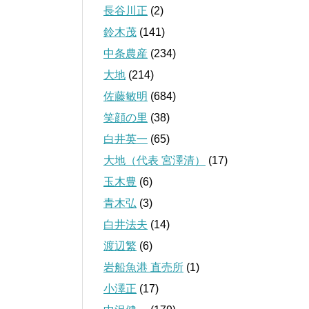
長谷川正
(2)
鈴木茂
(141)
中条農産
(234)
大地
(214)
佐藤敏明
(684)
笑顔の里
(38)
白井英一
(65)
大地（代表 宮澤清）
(17)
玉木豊
(6)
青木弘
(3)
白井法夫
(14)
渡辺繁
(6)
岩船魚港 直売所
(1)
小澤正
(17)