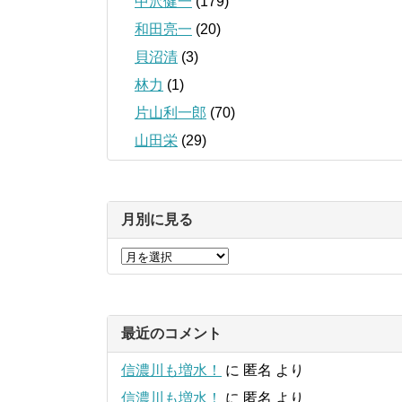
中沢健一
(179)
和田亮一
(20)
貝沼清
(3)
林力
(1)
片山利一郎
(70)
山田栄
(29)
月別に見る
最近のコメント
信濃川も増水！
に
匿名
より
信濃川も増水！
に
匿名
より