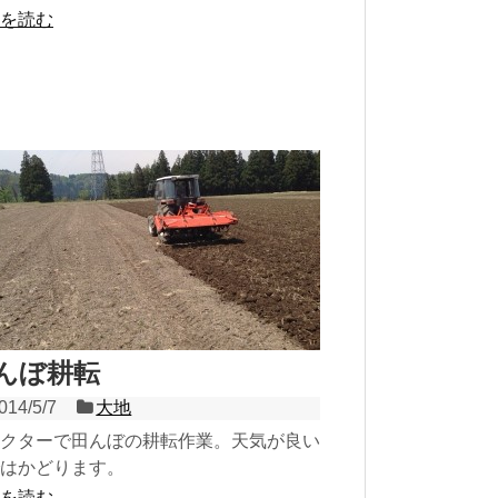
をかけて作業しました。後は田植えを待
を読む
みです。農産部 ...
んぼ耕転
014/5/7
大地
クターで田んぼの耕転作業。天気が良い
はかどります。
を読む