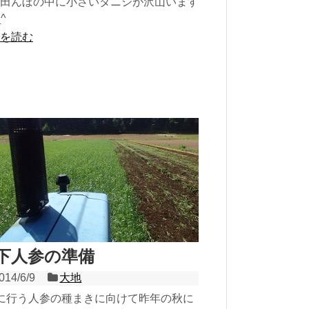
田んぼの中に小さいタニシが沢山います
^
を読む
下人参の準備
014/6/9
大地
に行う人参の種まきに向けて昨年の秋に