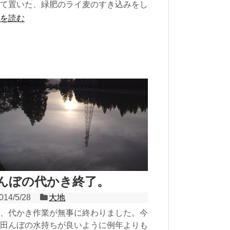
て置いた、緑肥のライ麦のすき込みをし
ます。この麦は土壌を肥沃にする効果は
を読む
ろん、麦の根から...
んぼの代かき終了。
014/5/28
大地
、代かき作業が無事に終わりました。今
田んぼの水持ちが良いように例年よりも