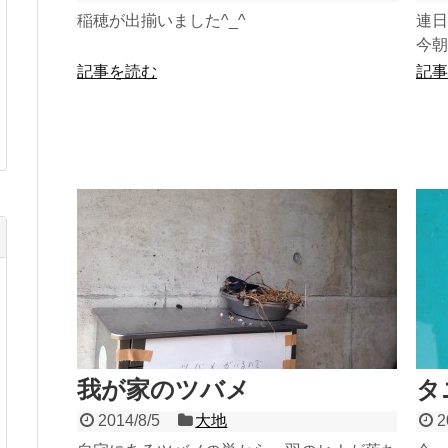
稲穂が出揃いました^_^
連日
今朝
記事を読む
記事
我が家のツバメ
タ
2014/8/5
大地
2