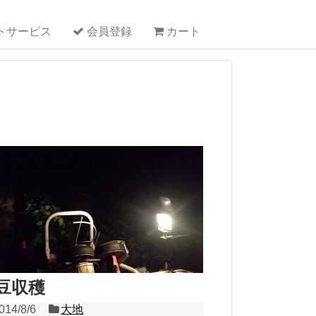
トサービス
会員登録
カート
豆収穫
014/8/6
大地