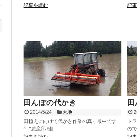
時間
記事を読む
記事
つの
田んぼの代かき
田
2014/5/24
大地
2
田植えに向けて代かき作業の真っ最中です
トラ
^_^農産部 樋口
ので
記事を読む
記事