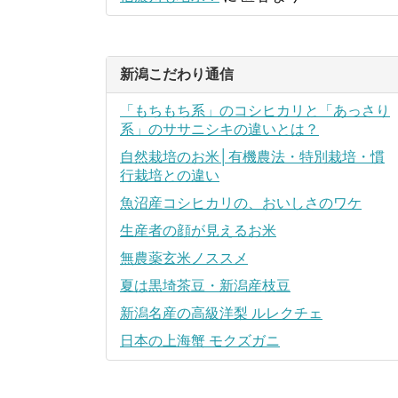
新潟こだわり通信
「もちもち系」のコシヒカリと「あっさり
系」のササニシキの違いとは？
自然栽培のお米│有機農法・特別栽培・慣
行栽培との違い
魚沼産コシヒカリの、おいしさのワケ
生産者の顔が見えるお米
無農薬玄米ノススメ
夏は黒埼茶豆・新潟産枝豆
新潟名産の高級洋梨 ルレクチェ
日本の上海蟹 モクズガニ