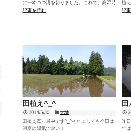
に一本づつ溝を切りました。これで、高温時
植え
などには素早く田んぼ全体に入水することが
てい
記事を読む
記事
出来て、秋の収穫作業...
もち
田植え^_^
田
2014/5/30
大地
2
田植え真っ最中です^_^それにしても今日は
昨日
初夏の陽気で暑い！
年は