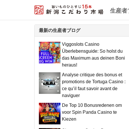
生産者
最新の生産者ブログ
Viggoslots Casino
Überlebensguide: So holst du
das Maximum aus deinen Boni
heraus!
Analyse critique des bonus et
promotions de Tortuga Casino :
ce qu’il faut savoir avant de
naviguer
De Top 10 Bonusredenen om
voor Spin Panda Casino te
Kiezen