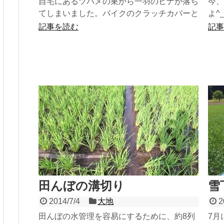
自宅にあるツバメの巣から一羽のヒナが落ち
今、
てしまいました。バイクのクラッチカバーと
よ^_
枯草で巣を作り、ポストの上に両面テープで
記事を読む
記事
貼り付けて完成。3日...
田んぼの溝切り
雪
2014/7/4
大地
2
田んぼの水管理を容易にするために、約8列
7月