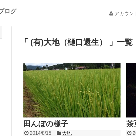
ブログ
アカウン
「 (有)大地（樋口還生） 」一覧
田んぼの様子
茶
2014/8/15
大地
2