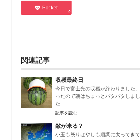
0
関連記事
収穫最終日
今日で富士光の収穫が終わりました。
ったので朝はちょっとバタバタしま
た...
記事を読む
敵が来る？
小玉も祭りばやしも順調に太ってき