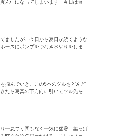
ど真ん中になってしまいます。今日は台
してましたが、今日から夏日が続くような
きホースにポンプをつなぎ水やりをしま
を摘んでいき、この5本のツルをどんど
てきたら写真の下方向に引いてツル先を
わり一息つく間もなく一気に猛暑。葉っぱ
のを防ぐためのワラかけをしました（日