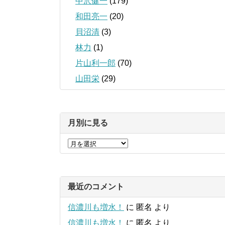
中沢健一
(179)
和田亮一
(20)
貝沼清
(3)
林力
(1)
片山利一郎
(70)
山田栄
(29)
月別に見る
最近のコメント
信濃川も増水！
に
匿名
より
信濃川も増水！
に
匿名
より