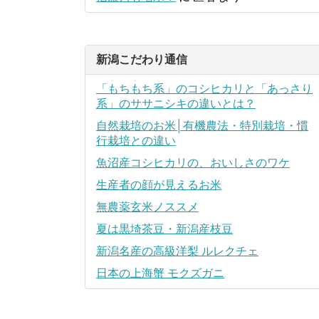
新潟こだわり通信
「もちもち系」のコシヒカリと「あっさり
系」のササニシキの違いとは？
自然栽培のお米│有機農法・特別栽培・慣
行栽培との違い
魚沼産コシヒカリの、おいしさのワケ
生産者の顔が見えるお米
無農薬玄米ノススメ
夏は黒埼茶豆・新潟産枝豆
新潟名産の高級洋梨 ルレクチェ
日本の上海蟹 モクズガニ