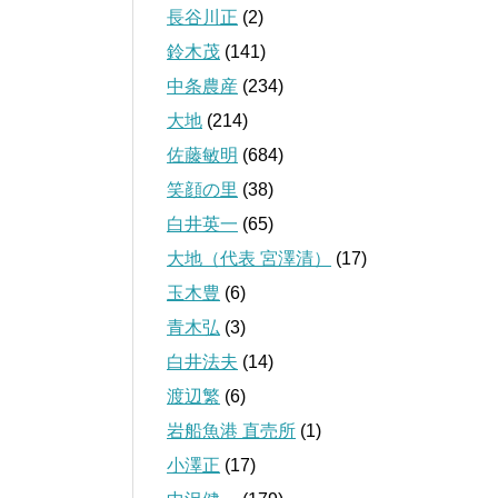
長谷川正
(2)
鈴木茂
(141)
中条農産
(234)
大地
(214)
佐藤敏明
(684)
笑顔の里
(38)
白井英一
(65)
大地（代表 宮澤清）
(17)
玉木豊
(6)
青木弘
(3)
白井法夫
(14)
渡辺繁
(6)
岩船魚港 直売所
(1)
小澤正
(17)