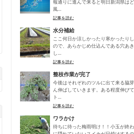
報通りに進んで来ると明日新潟県は
風...
記事を読む
水分補給
ここ何日か涼しかったり寒かったり
ので、あらかじめ仕込んである穴あ
し...
記事を読む
整枝作業が完了
今後はそれぞれのツルに出て来る脇芽
ん伸ばしていきます。ある程度伸び
ト...
記事を読む
ワラかけ
待ちに待った梅雨明け！！小玉が終
に隠れていないスイカが日焼けする