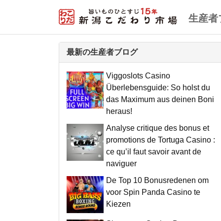
生産者
最新の生産者ブログ
Viggoslots Casino
Überlebensguide: So holst du
das Maximum aus deinen Boni
heraus!
Analyse critique des bonus et
promotions de Tortuga Casino :
ce qu’il faut savoir avant de
naviguer
De Top 10 Bonusredenen om
voor Spin Panda Casino te
Kiezen