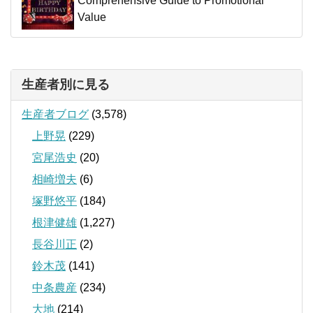
Comprehensive Guide to Promotional
Value
生産者別に見る
生産者ブログ
(3,578)
上野晃
(229)
宮尾浩史
(20)
相崎増夫
(6)
塚野悠平
(184)
根津健雄
(1,227)
長谷川正
(2)
鈴木茂
(141)
中条農産
(234)
大地
(214)