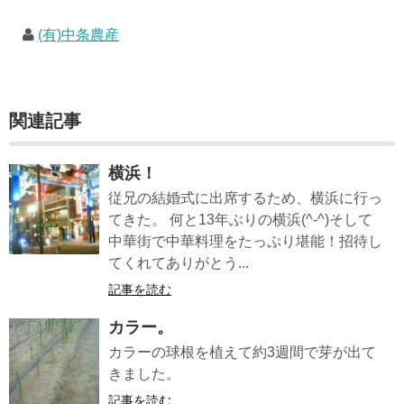
(有)中条農産
関連記事
横浜！
従兄の結婚式に出席するため、横浜に行っ
てきた。 何と13年ぶりの横浜(^-^)そして
中華街で中華料理をたっぷり堪能！招待し
てくれてありがとう...
記事を読む
カラー。
カラーの球根を植えて約3週間で芽が出て
きました。
記事を読む