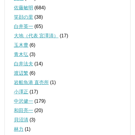
佐藤敏明
(684)
笑顔の里
(38)
白井英一
(65)
大地（代表 宮澤清）
(17)
玉木豊
(6)
青木弘
(3)
白井法夫
(14)
渡辺繁
(6)
岩船魚港 直売所
(1)
小澤正
(17)
中沢健一
(179)
和田亮一
(20)
貝沼清
(3)
林力
(1)