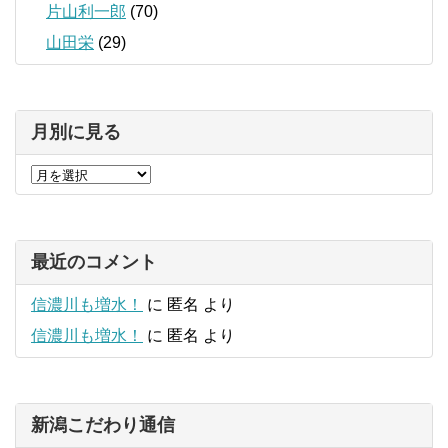
片山利一郎
(70)
山田栄
(29)
月別に見る
最近のコメント
信濃川も増水！
に
匿名
より
信濃川も増水！
に
匿名
より
新潟こだわり通信