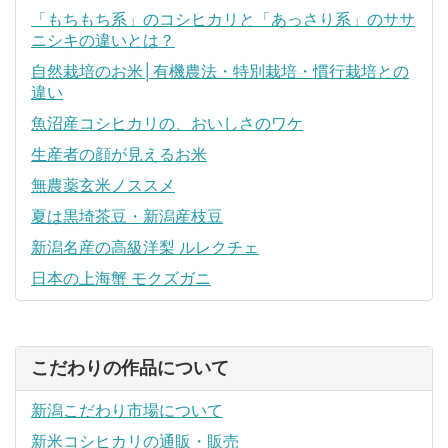
「もちもち系」のコシヒカリと「あっさり系」のササ
ニシキの違いとは？
自然栽培のお米│有機農法・特別栽培・慣行栽培との
違い
魚沼産コシヒカリの、おいしさのワケ
生産者の顔が見えるお米
無農薬玄米ノススメ
夏は黒埼茶豆・新潟産枝豆
新潟名産の高級洋梨 ルレクチェ
日本の上海蟹 モクズガニ
こだわりの作品について
新潟こだわり市場について
新米コシヒカリの通販・販売