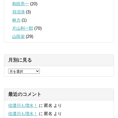
和田亮一
(20)
貝沼清
(3)
林力
(1)
片山利一郎
(70)
山田栄
(29)
月別に見る
最近のコメント
信濃川も増水！
に
匿名
より
信濃川も増水！
に
匿名
より