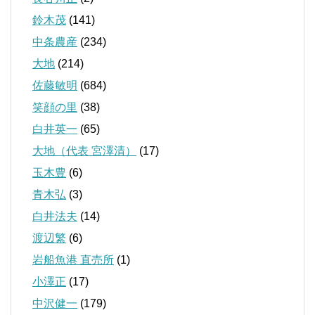
鈴木茂
(141)
中条農産
(234)
大地
(214)
佐藤敏明
(684)
笑顔の里
(38)
白井英一
(65)
大地（代表 宮澤清）
(17)
玉木豊
(6)
青木弘
(3)
白井法夫
(14)
渡辺繁
(6)
岩船魚港 直売所
(1)
小澤正
(17)
中沢健一
(179)