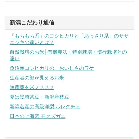
新潟こだわり通信
「もちもち系」のコシヒカリと「あっさり系」のササ
ニシキの違いとは？
自然栽培のお米│有機農法・特別栽培・慣行栽培との
違い
魚沼産コシヒカリの、おいしさのワケ
生産者の顔が見えるお米
無農薬玄米ノススメ
夏は黒埼茶豆・新潟産枝豆
新潟名産の高級洋梨 ルレクチェ
日本の上海蟹 モクズガニ