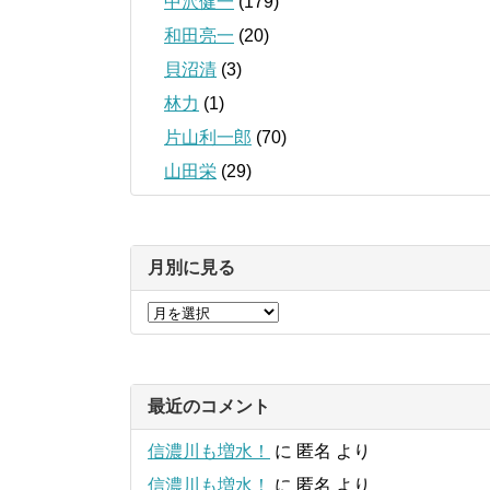
中沢健一
(179)
和田亮一
(20)
貝沼清
(3)
林力
(1)
片山利一郎
(70)
山田栄
(29)
月別に見る
最近のコメント
信濃川も増水！
に
匿名
より
信濃川も増水！
に
匿名
より