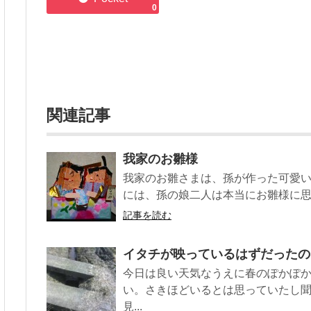
0
関連記事
我家のお雛様
我家のお雛さまは、孫が作った可愛
には、孫の娘二人は本当にお雛様に
記事を読む
イタチが映っているはずだったの
今日は良い天気なうえに春のぽかぽ
い。さきほどいるとは思っていたし
見...