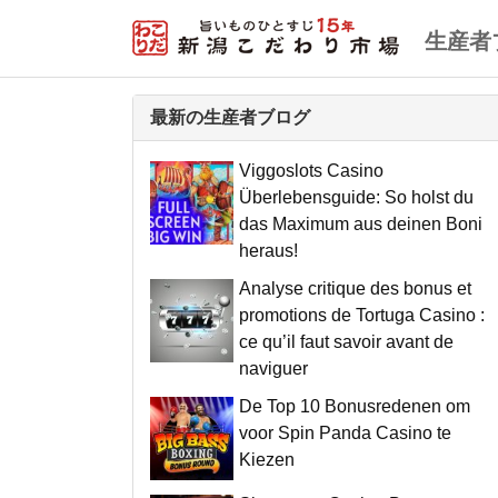
生産者
最新の生産者ブログ
Viggoslots Casino
Überlebensguide: So holst du
das Maximum aus deinen Boni
heraus!
Analyse critique des bonus et
promotions de Tortuga Casino :
ce qu’il faut savoir avant de
naviguer
De Top 10 Bonusredenen om
voor Spin Panda Casino te
Kiezen