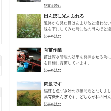
記事を読む
田んぼに光あふれる
道路から見た目はあまり他と違わな
線を下にしてみた時に他の田んぼと違う
記事を読む
育苗作業
苗は深水管理の効果を発揮させる為に、
を目標に育苗しています。
記事を読む
問題です
稲穂も色づき始め収穫間近となりま
薬有機田んぼです。どちらが私の田
記事を読む