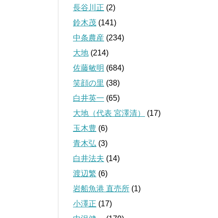
長谷川正
(2)
鈴木茂
(141)
中条農産
(234)
大地
(214)
佐藤敏明
(684)
笑顔の里
(38)
白井英一
(65)
大地（代表 宮澤清）
(17)
玉木豊
(6)
青木弘
(3)
白井法夫
(14)
渡辺繁
(6)
岩船魚港 直売所
(1)
小澤正
(17)