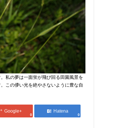
す。私の夢は一面蛍が飛び回る田園風景を
す。この儚い光を絶やさないように豊な自
0
0