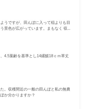
いようですが、田んぼに入って稲よりも目
景色が広がっています。まもなく 収...
4.5葉齢を基準とし14縲鰀18ｃｍ草丈
した。収穫間近の一般の田んぼと私の無農
んぼか分かりますか？