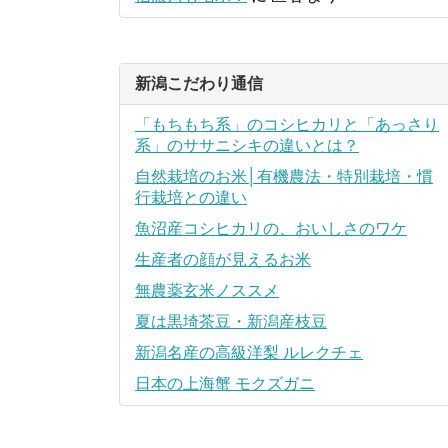
新潟こだわり通信
「もちもち系」のコシヒカリと「あっさり
系」のササニシキの違いとは？
自然栽培のお米│有機農法・特別栽培・慣
行栽培との違い
魚沼産コシヒカリの、おいしさのワケ
生産者の顔が見えるお米
無農薬玄米ノススメ
夏は黒埼茶豆・新潟産枝豆
新潟名産の高級洋梨 ルレクチェ
日本の上海蟹 モクズガニ