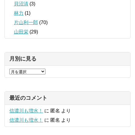
貝沼清
(3)
林力
(1)
片山利一郎
(70)
山田栄
(29)
月別に見る
最近のコメント
信濃川も増水！
に
匿名
より
信濃川も増水！
に
匿名
より