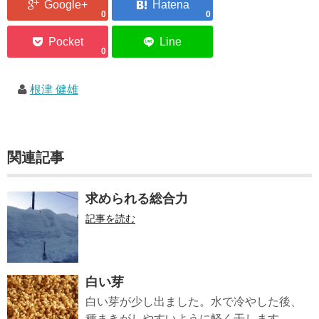
0
0
0
根津 健雄
関連記事
求められる総合力
記事を読む
白い芽
白い芽が少し出ました。水で冷やした後、
種まきがしやすいように軽く干します。