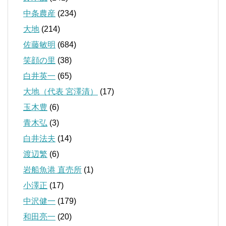
中条農産
(234)
大地
(214)
佐藤敏明
(684)
笑顔の里
(38)
白井英一
(65)
大地（代表 宮澤清）
(17)
玉木豊
(6)
青木弘
(3)
白井法夫
(14)
渡辺繁
(6)
岩船魚港 直売所
(1)
小澤正
(17)
中沢健一
(179)
和田亮一
(20)