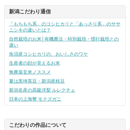
新潟こだわり通信
「もちもち系」のコシヒカリと「あっさり系」のササ
ニシキの違いとは？
自然栽培のお米│有機農法・特別栽培・慣行栽培との
違い
魚沼産コシヒカリの、おいしさのワケ
生産者の顔が見えるお米
無農薬玄米ノススメ
夏は黒埼茶豆・新潟産枝豆
新潟名産の高級洋梨 ルレクチェ
日本の上海蟹 モクズガニ
こだわりの作品について