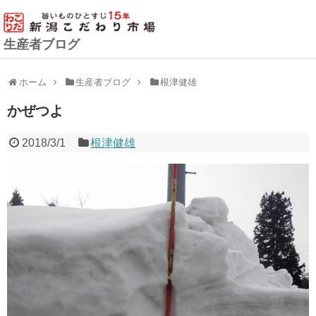
生産者ブログ
ホーム
生産者ブログ
根津健雄
かぜつよ
2018/3/1
根津健雄