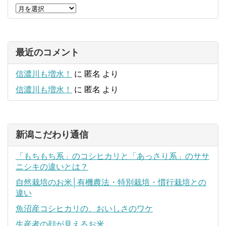
最近のコメント
信濃川も増水！
に
匿名
より
信濃川も増水！
に
匿名
より
新潟こだわり通信
「もちもち系」のコシヒカリと「あっさり系」のササ
ニシキの違いとは？
自然栽培のお米│有機農法・特別栽培・慣行栽培との
違い
魚沼産コシヒカリの、おいしさのワケ
生産者の顔が見えるお米