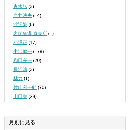
青木弘
(3)
白井法夫
(14)
渡辺繁
(6)
岩船魚港 直売所
(1)
小澤正
(17)
中沢健一
(179)
和田亮一
(20)
貝沼清
(3)
林力
(1)
片山利一郎
(70)
山田栄
(29)
月別に見る