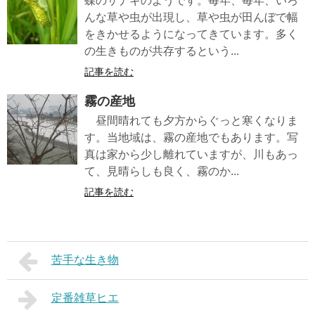
蝶のサナギのようです。毎年、毎年、いろ
んな草や虫が出現し、草や虫が田んぼで幅
をきかせるようになってきています。多く
の生きものが共存するという...
記事を読む
霧の産地
昼間晴れても夕方からぐっと寒くなりま
す。当地域は、霧の産地でもあります。写
真は家から少し離れていますが、川もあっ
て、見晴らしも良く、霧のか...
記事を読む
苦手な生き物
定番雑草ヒエ