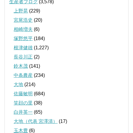
生産者ブログ
(3,578)
上野晃
(229)
宮尾浩史
(20)
相崎増夫
(6)
塚野悠平
(184)
根津健雄
(1,227)
長谷川正
(2)
鈴木茂
(141)
中条農産
(234)
大地
(214)
佐藤敏明
(684)
笑顔の里
(38)
白井英一
(65)
大地（代表 宮澤清）
(17)
玉木豊
(6)