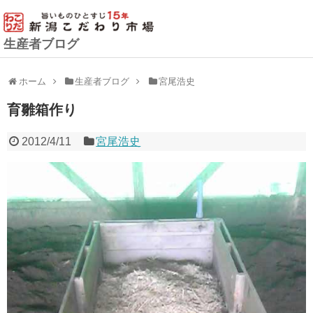
生産者ブログ
ホーム
生産者ブログ
宮尾浩史
育雛箱作り
2012/4/11
宮尾浩史