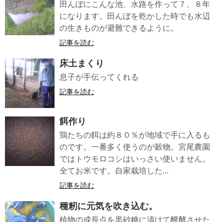
田んぼにこんな池、水路を作って７、８年
になります。田んぼを乾かした時でも水辺
の生きものが避難できるように。
記事を読む
床土まくり
息子が手伝ってくれる
記事を読む
餌作り
鶏たちの餌は約８０％が地域で手に入るも
のです。一番多く使うのが穀物。宮尾農園
ではトウモロコシはいっさい使いません。
全てお米です。自家栽培した...
記事を読む
種籾に元気を吹き込む。
植物の成長点を黒砂糖に漬けて醗酵させた