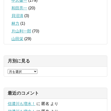
中沢健一
(179)
和田亮一
(20)
貝沼清
(3)
林力
(1)
片山利一郎
(70)
山田栄
(29)
月別に見る
最近のコメント
信濃川も増水！
に
匿名
より