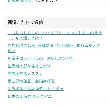
信濃川も増水！
に
匿名
より
新潟こだわり通信
「もちもち系」のコシヒカリと「あっさり系」のササ
ニシキの違いとは？
自然栽培のお米│有機農法・特別栽培・慣行栽培との
違い
魚沼産コシヒカリの、おいしさのワケ
生産者の顔が見えるお米
無農薬玄米ノススメ
夏は黒埼茶豆・新潟産枝豆
新潟名産の高級洋梨 ルレクチェ
日本の上海蟹 モクズガニ