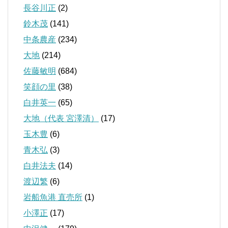
長谷川正
(2)
鈴木茂
(141)
中条農産
(234)
大地
(214)
佐藤敏明
(684)
笑顔の里
(38)
白井英一
(65)
大地（代表 宮澤清）
(17)
玉木豊
(6)
青木弘
(3)
白井法夫
(14)
渡辺繁
(6)
岩船魚港 直売所
(1)
小澤正
(17)