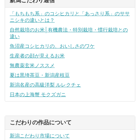
新潟こだわり通信
「もちもち系」のコシヒカリと「あっさり系」のササ
ニシキの違いとは？
自然栽培のお米│有機農法・特別栽培・慣行栽培との
違い
魚沼産コシヒカリの、おいしさのワケ
生産者の顔が見えるお米
無農薬玄米ノススメ
夏は黒埼茶豆・新潟産枝豆
新潟名産の高級洋梨 ルレクチェ
日本の上海蟹 モクズガニ
こだわりの作品について
新潟こだわり市場について