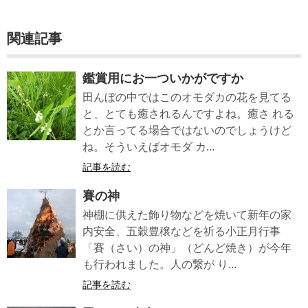
関連記事
鑑賞用にお一ついかがですか
田んぼの中ではこのオモダカの花を見てる
と、とても癒されるんですよね。癒さ れる
とか言ってる場合ではないのでしょうけど
ね。そういえばオモダ カ...
記事を読む
賽の神
神棚に供えた飾り物などを焼いて新年の家
内安全、五穀豊穣などを祈る小正月行事
「賽（さい）の神」（どんど焼き）が今年
も行われました。人の繋が り...
記事を読む