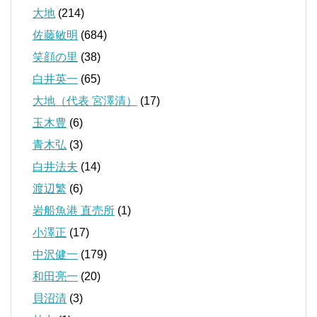
大地
(214)
佐藤敏明
(684)
笑顔の里
(38)
白井英一
(65)
大地（代表 宮澤清）
(17)
玉木豊
(6)
青木弘
(3)
白井法夫
(14)
渡辺繁
(6)
岩船魚港 直売所
(1)
小澤正
(17)
中沢健一
(179)
和田亮一
(20)
貝沼清
(3)