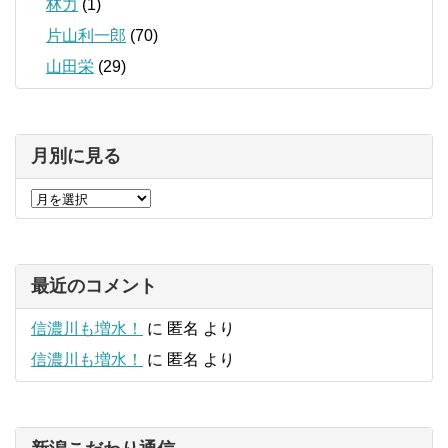
林力
(1)
片山利一郎
(70)
山田栄
(29)
月別に見る
最近のコメント
信濃川も増水！
に
匿名
より
信濃川も増水！
に
匿名
より