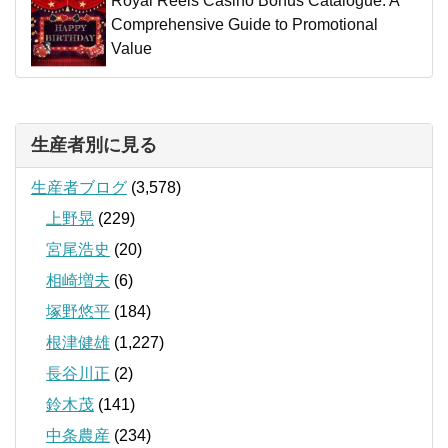
Royal Reels Casino Bonus Catalogue: A
Comprehensive Guide to Promotional
Value
生産者別に見る
生産者ブログ
(3,578)
上野晃
(229)
宮尾浩史
(20)
相崎増夫
(6)
塚野悠平
(184)
根津健雄
(1,227)
長谷川正
(2)
鈴木茂
(141)
中条農産
(234)