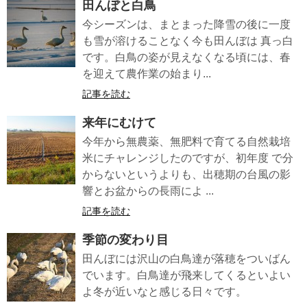
田んぼと白鳥
今シーズンは、まとまった降雪の後に一度
も雪が溶けることなく今も田んぼは 真っ白
です。白鳥の姿が見えなくなる頃には、春
を迎えて農作業の始まり...
記事を読む
来年にむけて
今年から無農薬、無肥料で育てる自然栽培
米にチャレンジしたのですが、初年度 で分
からないというよりも、出穂期の台風の影
響とお盆からの長雨によ ...
記事を読む
季節の変わり目
田んぼには沢山の白鳥達が落穂をついばん
でいます。白鳥達が飛来してくるといよい
よ冬が近いなと感じる日々です。