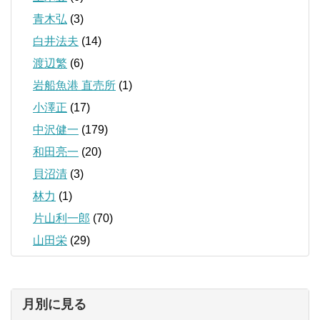
青木弘
(3)
白井法夫
(14)
渡辺繁
(6)
岩船魚港 直売所
(1)
小澤正
(17)
中沢健一
(179)
和田亮一
(20)
貝沼清
(3)
林力
(1)
片山利一郎
(70)
山田栄
(29)
月別に見る