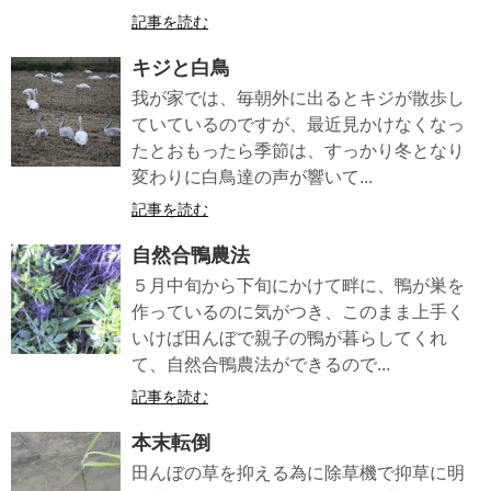
記事を読む
キジと白鳥
我が家では、毎朝外に出るとキジが散歩し
ていているのですが、最近見かけなくなっ
たとおもったら季節は、すっかり冬となり
変わりに白鳥達の声が響いて...
記事を読む
自然合鴨農法
５月中旬から下旬にかけて畔に、鴨が巣を
作っているのに気がつき、このまま上手く
いけば田んぼで親子の鴨が暮らしてくれ
て、自然合鴨農法ができるので...
記事を読む
本末転倒
田んぼの草を抑える為に除草機で抑草に明