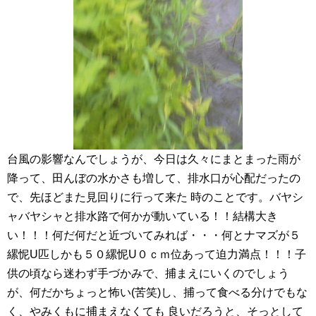
台風の影響なんでしょうが、今日は久々にまとまった雨が
降って、田んぼの水かさも増して、排水口が心配だったの
で、先ほどまた見回りに行って来た 時のことです。バヤシ
ャバヤシャと排水路で何かが動いている！！結構大き
い！！！何だ何だと近づいてみれば・・・何とナマズが５
縲怩U匹しかも５０縲怩U０ｃｍ位あって迫力満点！！！子
供の頃なら迷わず手づかみで、捕まえにいくのでしょう
が、何だかちょっと怖い(苦笑)し、捕って食べる分けでもな
く、やみくもに捕まえなくても 良いだろうと、そっとして