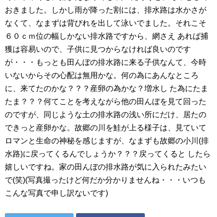
おきました。しかし雨が降った割には、排水路は水かさが
なくて、なまずは背びれを出して泳いでました。それこそ
６０ｃｍ位の幅しかない排水路ですから、網さえ あれば捕
獲は容易いので、子供に見つからなければ良いのです
が・・・もっとも田んぼの排水路に来る子供なんて、今時
いないからその心配は無用かな。何の為にあんなところ
に、来てたのかな？？？産卵の為かな？増水し た為にたま
たま？？？何てことを考えながら他の田んぼを見て回った
のですが、同じような土の排水路の浅い所にだけ、居たの
できっと産卵かな。故郷の川を鮭が上る様子は、見ていて
ロマンと生命の神秘を感じますが、なまずも故郷の小川(排
水路)に戻ってくるんでしょうか？？？戻ってくると したら
嬉しいですね。家の田んぼの排水路が気に入られたみたい
で(笑)(写真撮ったけど何だか分かりませんね・・・いつも
こんな写真で申し訳ないです)