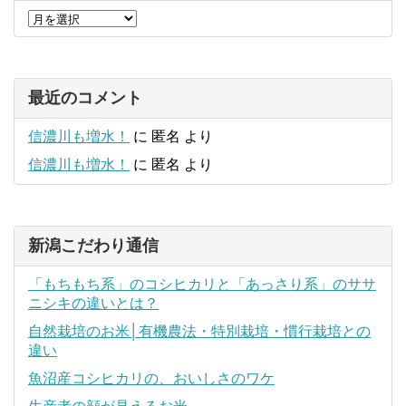
最近のコメント
信濃川も増水！
に
匿名
より
信濃川も増水！
に
匿名
より
新潟こだわり通信
「もちもち系」のコシヒカリと「あっさり系」のササ
ニシキの違いとは？
自然栽培のお米│有機農法・特別栽培・慣行栽培との
違い
魚沼産コシヒカリの、おいしさのワケ