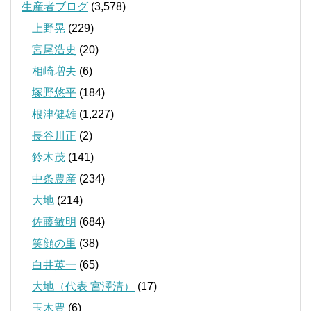
生産者ブログ
(3,578)
上野晃
(229)
宮尾浩史
(20)
相崎増夫
(6)
塚野悠平
(184)
根津健雄
(1,227)
長谷川正
(2)
鈴木茂
(141)
中条農産
(234)
大地
(214)
佐藤敏明
(684)
笑顔の里
(38)
白井英一
(65)
大地（代表 宮澤清）
(17)
玉木豊
(6)