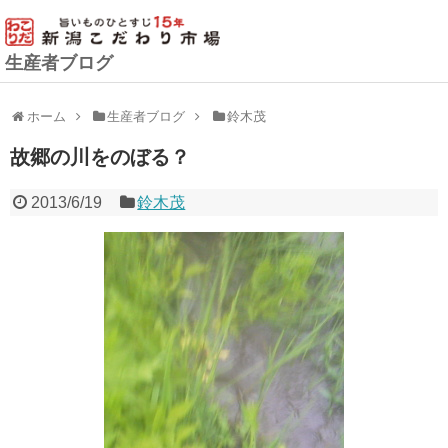
生産者ブログ
ホーム
生産者ブログ
鈴木茂
故郷の川をのぼる？
2013/6/19
鈴木茂