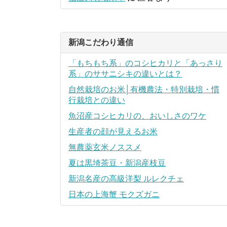
新潟こだわり通信
「もちもち系」のコシヒカリと「あっさり
系」のササニシキの違いとは？
自然栽培のお米│有機農法・特別栽培・慣
行栽培との違い
魚沼産コシヒカリの、おいしさのワケ
生産者の顔が見えるお米
無農薬玄米ノススメ
夏は黒埼茶豆・新潟産枝豆
新潟名産の高級洋梨 ルレクチェ
日本の上海蟹 モクズガニ