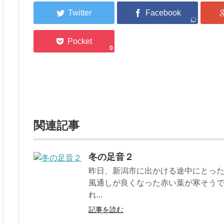
0
関連記事
冬の足音２
昨日、新潟市に出かける途中にとっ
風通しが良くなった赤い葉が寒そう
れ...
記事を読む