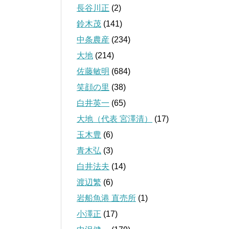
長谷川正
(2)
鈴木茂
(141)
中条農産
(234)
大地
(214)
佐藤敏明
(684)
笑顔の里
(38)
白井英一
(65)
大地（代表 宮澤清）
(17)
玉木豊
(6)
青木弘
(3)
白井法夫
(14)
渡辺繁
(6)
岩船魚港 直売所
(1)
小澤正
(17)