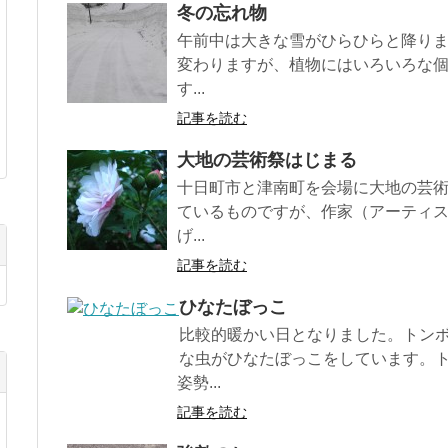
冬の忘れ物
午前中は大きな雪がひらひらと降り
変わりますが、植物にはいろいろな
す...
記事を読む
大地の芸術祭はじまる
十日町市と津南町を会場に大地の芸
ているものですが、作家（アーティ
げ...
記事を読む
ひなたぼっこ
比較的暖かい日となりました。トン
な虫がひなたぼっこをしています。
姿勢...
記事を読む