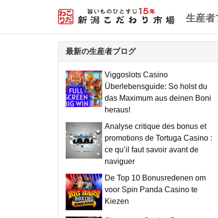
生産者
最新の生産者ブログ
Viggoslots Casino
Überlebensguide: So holst du
das Maximum aus deinen Boni
heraus!
Analyse critique des bonus et
promotions de Tortuga Casino :
ce qu’il faut savoir avant de
naviguer
De Top 10 Bonusredenen om
voor Spin Panda Casino te
Kiezen