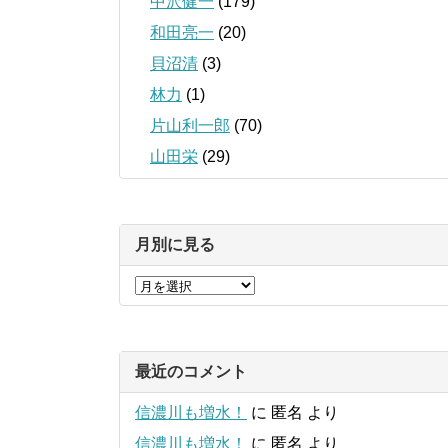
中沢健一
(179)
和田亮一
(20)
貝沼清
(3)
林力
(1)
片山利一郎
(70)
山田栄
(29)
月別に見る
最近のコメント
信濃川も増水！
に
匿名
より
信濃川も増水！
に
匿名
より