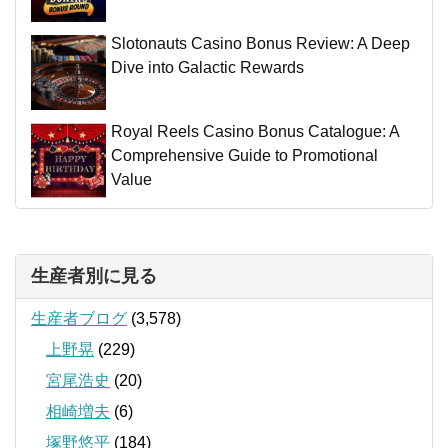
Slotonauts Casino Bonus Review: A Deep
Dive into Galactic Rewards
Royal Reels Casino Bonus Catalogue: A
Comprehensive Guide to Promotional
Value
生産者別に見る
生産者ブログ
(3,578)
上野晃
(229)
宮尾浩史
(20)
相崎増夫
(6)
塚野悠平
(184)