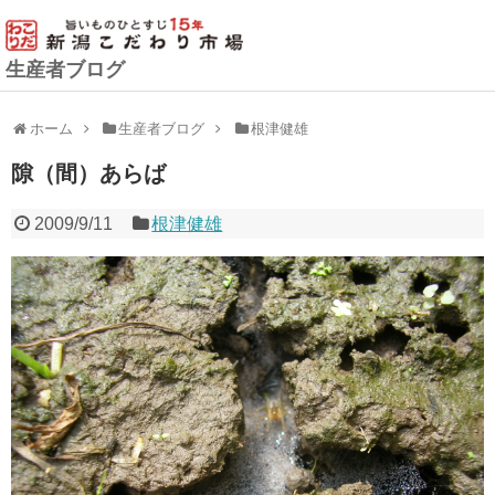
生産者ブログ
ホーム
生産者ブログ
根津健雄
隙（間）あらば
2009/9/11
根津健雄