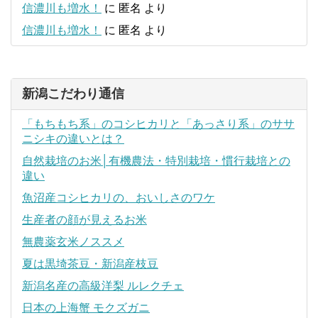
信濃川も増水！
に
匿名
より
信濃川も増水！
に
匿名
より
新潟こだわり通信
「もちもち系」のコシヒカリと「あっさり系」のササ
ニシキの違いとは？
自然栽培のお米│有機農法・特別栽培・慣行栽培との
違い
魚沼産コシヒカリの、おいしさのワケ
生産者の顔が見えるお米
無農薬玄米ノススメ
夏は黒埼茶豆・新潟産枝豆
新潟名産の高級洋梨 ルレクチェ
日本の上海蟹 モクズガニ