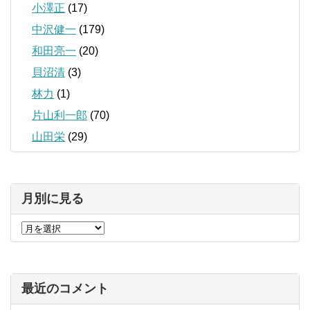
小澤正
(17)
中沢健一
(179)
和田亮一
(20)
貝沼清
(3)
林力
(1)
片山利一郎
(70)
山田栄
(29)
月別に見る
最近のコメント