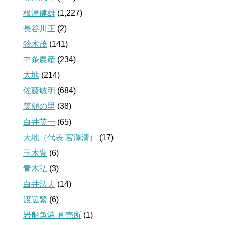
根津健雄
(1,227)
長谷川正
(2)
鈴木茂
(141)
中条農産
(234)
大地
(214)
佐藤敏明
(684)
笑顔の里
(38)
白井英一
(65)
大地（代表 宮澤清）
(17)
玉木豊
(6)
青木弘
(3)
白井法夫
(14)
渡辺繁
(6)
岩船魚港 直売所
(1)