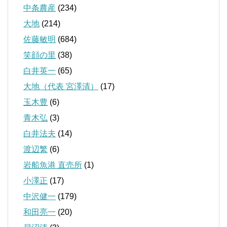
中条農産
(234)
大地
(214)
佐藤敏明
(684)
笑顔の里
(38)
白井英一
(65)
大地（代表 宮澤清）
(17)
玉木豊
(6)
青木弘
(3)
白井法夫
(14)
渡辺繁
(6)
岩船魚港 直売所
(1)
小澤正
(17)
中沢健一
(179)
和田亮一
(20)