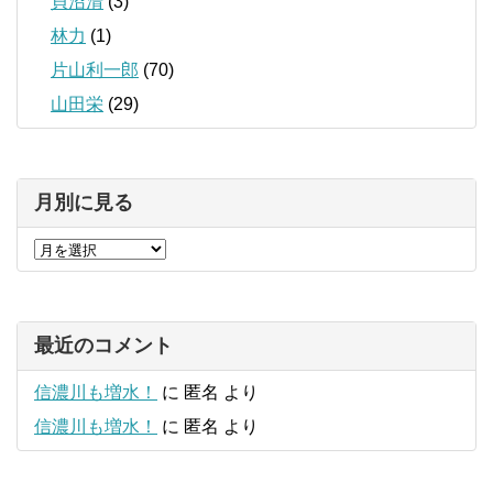
貝沼清
(3)
林力
(1)
片山利一郎
(70)
山田栄
(29)
月別に見る
最近のコメント
信濃川も増水！
に
匿名
より
信濃川も増水！
に
匿名
より