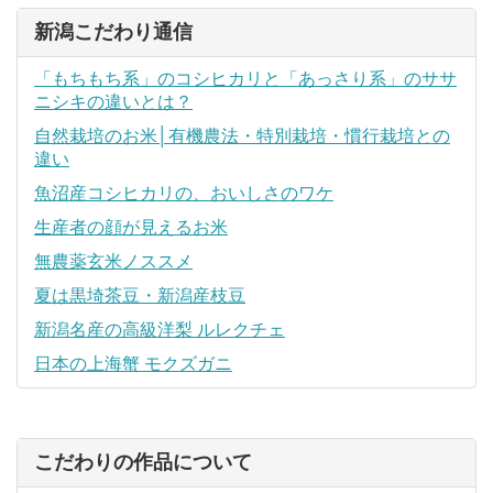
新潟こだわり通信
「もちもち系」のコシヒカリと「あっさり系」のササ
ニシキの違いとは？
自然栽培のお米│有機農法・特別栽培・慣行栽培との
違い
魚沼産コシヒカリの、おいしさのワケ
生産者の顔が見えるお米
無農薬玄米ノススメ
夏は黒埼茶豆・新潟産枝豆
新潟名産の高級洋梨 ルレクチェ
日本の上海蟹 モクズガニ
こだわりの作品について