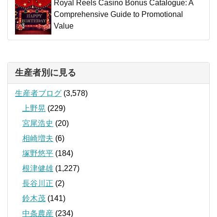
Royal Reels Casino Bonus Catalogue: A
Comprehensive Guide to Promotional
Value
生産者別に見る
生産者ブログ
(3,578)
上野晃
(229)
宮尾浩史
(20)
相崎増夫
(6)
塚野悠平
(184)
根津健雄
(1,227)
長谷川正
(2)
鈴木茂
(141)
中条農産
(234)