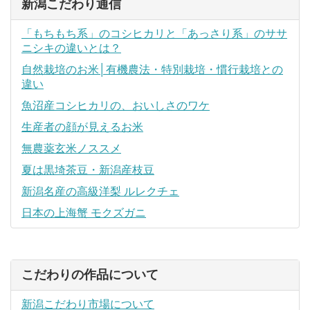
新潟こだわり通信
「もちもち系」のコシヒカリと「あっさり系」のササ
ニシキの違いとは？
自然栽培のお米│有機農法・特別栽培・慣行栽培との
違い
魚沼産コシヒカリの、おいしさのワケ
生産者の顔が見えるお米
無農薬玄米ノススメ
夏は黒埼茶豆・新潟産枝豆
新潟名産の高級洋梨 ルレクチェ
日本の上海蟹 モクズガニ
こだわりの作品について
新潟こだわり市場について