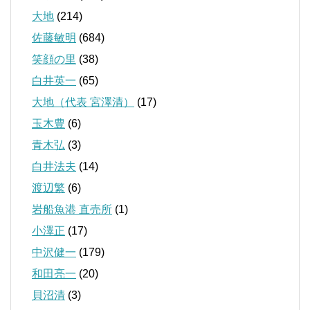
大地
(214)
佐藤敏明
(684)
笑顔の里
(38)
白井英一
(65)
大地（代表 宮澤清）
(17)
玉木豊
(6)
青木弘
(3)
白井法夫
(14)
渡辺繁
(6)
岩船魚港 直売所
(1)
小澤正
(17)
中沢健一
(179)
和田亮一
(20)
貝沼清
(3)