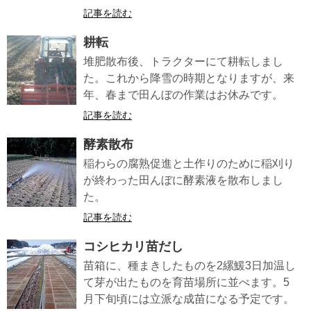
記事を読む
耕転
堆肥散布後、トラクターにて耕転しまし
た。これから降雪の時期となりますが、来
年、春まで田んぼの作業はお休みです。
記事を読む
酵素散布
稲わらの腐熟促進と土作りのために稲刈り
が終わった田んぼに酵素液を散布しまし
た。
記事を読む
コシヒカリ苗だし
苗箱に、種まきしたものを2縲鰀3日加温し
て芽が出たものを育苗場所に並べます。5
月下旬頃には立派な成苗になる予定です。