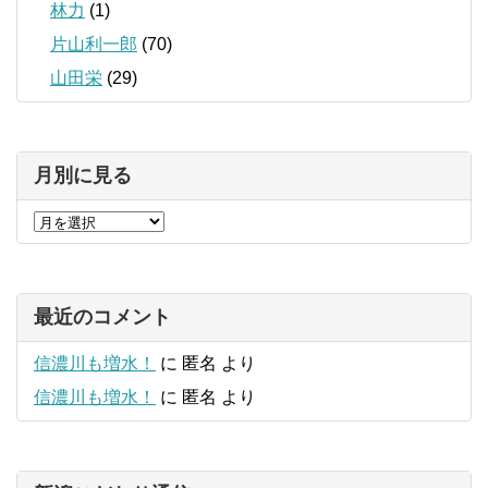
林力
(1)
片山利一郎
(70)
山田栄
(29)
月別に見る
最近のコメント
信濃川も増水！
に
匿名
より
信濃川も増水！
に
匿名
より