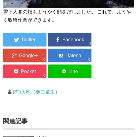
雪下人参の畑もようやく顔をだしました。 これで、ようや
く収穫作業ができます。
0
0
0
(有)大地（樋口還生）
関連記事