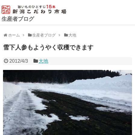
生産者ブログ
ホーム
生産者ブログ
大地
雪下人参もようやく収穫できます
2012/4/3
大地