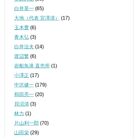
白井英一
(65)
大地（代表 宮澤清）
(17)
玉木豊
(6)
青木弘
(3)
白井法夫
(14)
渡辺繁
(6)
岩船魚港 直売所
(1)
小澤正
(17)
中沢健一
(179)
和田亮一
(20)
貝沼清
(3)
林力
(1)
片山利一郎
(70)
山田栄
(29)