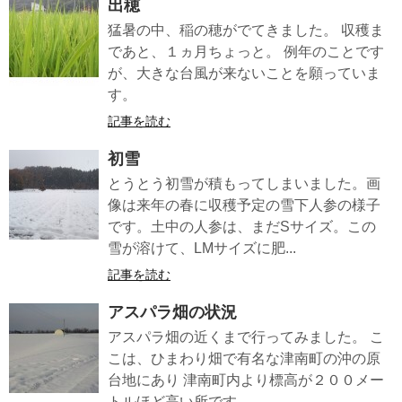
出穂
猛暑の中、稲の穂がでてきました。 収穫ま
であと、１ヵ月ちょっと。 例年のことです
が、大きな台風が来ないことを願っていま
す。
記事を読む
初雪
とうとう初雪が積もってしまいました。画
像は来年の春に収穫予定の雪下人参の様子
です。土中の人参は、まだSサイズ。この
雪が溶けて、LMサイズに肥...
記事を読む
アスパラ畑の状況
アスパラ畑の近くまで行ってみました。 こ
こは、ひまわり畑で有名な津南町の沖の原
台地にあり 津南町内より標高が２００メー
トルほど高い所です。 ...