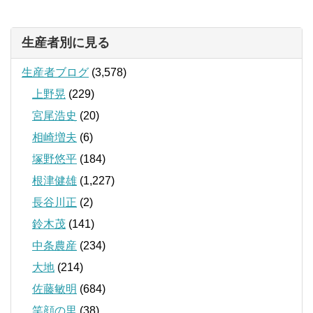
生産者別に見る
生産者ブログ
(3,578)
上野晃
(229)
宮尾浩史
(20)
相崎増夫
(6)
塚野悠平
(184)
根津健雄
(1,227)
長谷川正
(2)
鈴木茂
(141)
中条農産
(234)
大地
(214)
佐藤敏明
(684)
笑顔の里
(38)