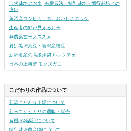
自然栽培のお米│有機農法・特別栽培・慣行栽培との
違い
魚沼産コシヒカリの、おいしさのワケ
生産者の顔が見えるお米
無農薬玄米ノススメ
夏は黒埼茶豆・新潟産枝豆
新潟名産の高級洋梨 ルレクチェ
日本の上海蟹 モクズガニ
こだわりの作品について
新潟こだわり市場について
新米コシヒカリの通販・販売
有機JAS認証について
特別栽培農産物について