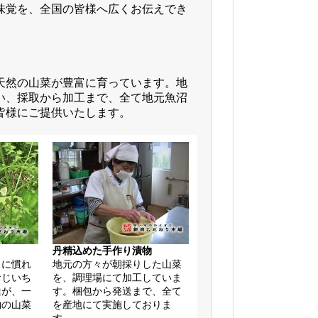
味覚を、全国の皆様へ広くお伝えでき
天然の山菜が豊富に育っています。地
い、採取から加工まで、全て地元魚沼
皆様にご提供いたします。
丹精込めた手作り漬物
りに慣れ
地元の方々が朝採りした山菜
おじいち
を、調理場にて加工していま
達が、一
す。梱包から発送まで、全て
物の山菜
を産地にて実施しておりま
す。