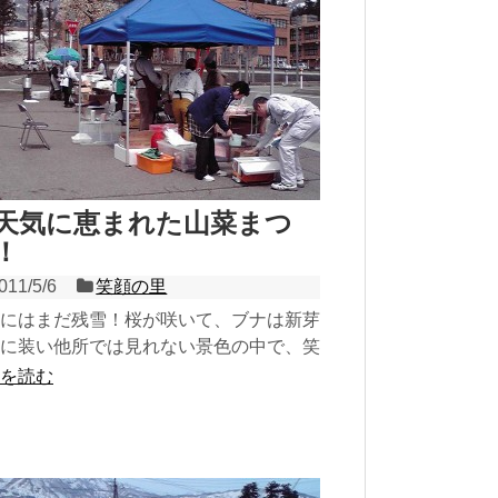
天気に恵まれた山菜まつ
！
011/5/6
笑顔の里
にはまだ残雪！桜が咲いて、ブナは新芽
に装い他所では見れない景色の中で、笑
里の第五回「山菜まつり」が終了しまし
を読む
これから山菜が沢...