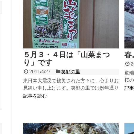
５月３・４日は「山菜まつ
春
り」です
2
2011/4/27
笑顔の里
道端
桜の
東日本大震災で被災された方々に、心よりお
い春
見舞い申し上げます。笑顔の里では例年通り
記事
い！
「山菜まつり」を行います。春たけなわ当地
記事を読む
区はまだ雪が沢山残っ...