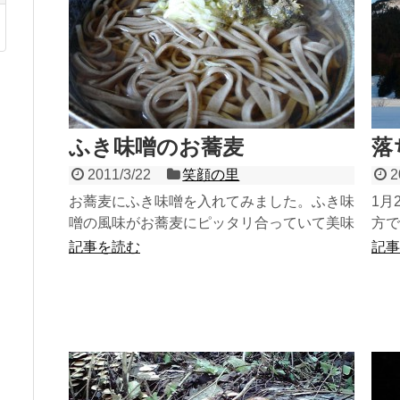
ふき味噌のお蕎麦
落
2011/3/22
笑顔の里
2
お蕎麦にふき味噌を入れてみました。ふき味
1月
噌の風味がお蕎麦にピッタリ合っていて美味
方で
です。これから山の雪解けとともに、天然の
した
記事を読む
記事
山菜シーズン到来とな...
そし