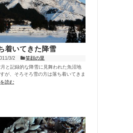
ち着いてきた降雪
011/3/2
笑顔の里
2月と記録的な降雪に見舞われた魚沼地
すが、そろそろ雪の方は落ち着いてきま
。少しずつ温かくなってきて雪が解け、
を読む
て春になり山菜の...