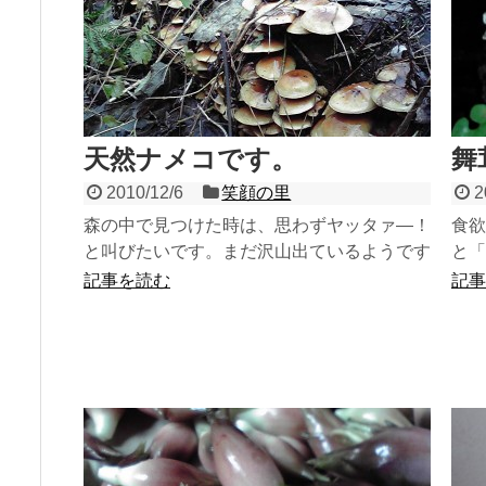
天然ナメコです。
舞
2010/12/6
笑顔の里
2
森の中で見つけた時は、思わずヤッタァ―！
食欲
と叫びたいです。まだ沢山出ているようです
と「
が、もうすぐ白く雪化粧しますのでそれまで
タケ
記事を読む
記事
の楽しみです。
態で