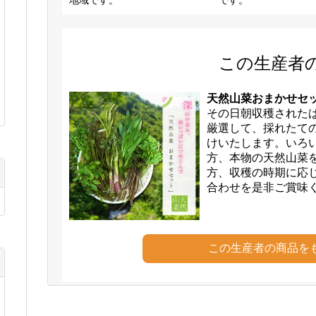
この生産者
天然山菜おまかせセット
その日朝収穫された
厳選して、採れたて
けいたします。いろ
方、本物の天然山菜
方、収穫の時期に応
合わせを是非ご賞味
この生産者の商品を