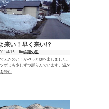
よ来い！早く来い!?
011/4/16
笑顔の里
でふきのとうがやっと顔を出しました。
ツボミも少しずつ膨らんでいます。温か
風吹いてもまだまだ残雪が…！春よ来
を読む
早く来い！