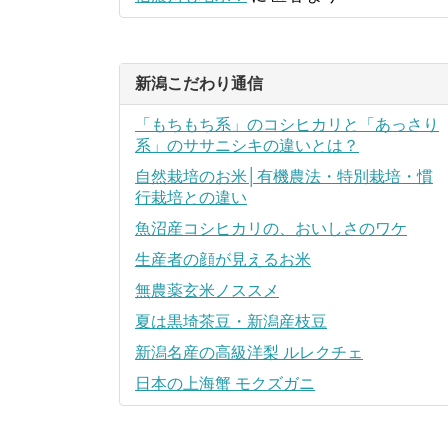
新潟こだわり通信
「もちもち系」のコシヒカリと「あっさり
系」のササニシキの違いとは？
自然栽培のお米│有機農法・特別栽培・慣
行栽培との違い
魚沼産コシヒカリの、おいしさのワケ
生産者の顔が見えるお米
無農薬玄米ノススメ
夏は黒埼茶豆・新潟産枝豆
新潟名産の高級洋梨 ルレクチェ
日本の上海蟹 モクズガニ