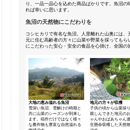
り、一品一品心を込めた商品ばかりです。魚沼の
れば幸いに思います。
魚沼の天然物にこだわりを
コシヒカリで有名な魚沼。人里離れた山奥には、
元に住む高齢者の方々に山菜や野菜を採ってもら
にこだわった安心・安全の食品を心掛け、全国の
大地の恵み溢れる魚沼
地元の方々が収穫
雪深い魚沼、雪解けの時期と
子供の頃から山菜採
共に山菜のシーズンが到来し
親しんできた地元の
ます。稲作だけではなく様々
ゃんやおばあちゃん
な農作物も豊富な自然溢れる
生懸命収穫した天然
地域です。
です。