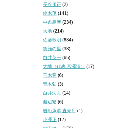
長谷川正
(2)
鈴木茂
(141)
中条農産
(234)
大地
(214)
佐藤敏明
(684)
笑顔の里
(38)
白井英一
(65)
大地（代表 宮澤清）
(17)
玉木豊
(6)
青木弘
(3)
白井法夫
(14)
渡辺繁
(6)
岩船魚港 直売所
(1)
小澤正
(17)