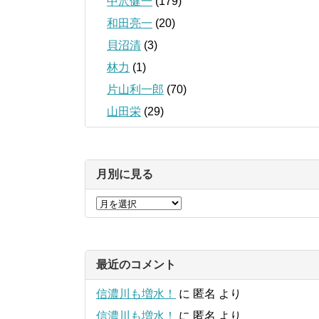
中沢健一
(179)
和田亮一
(20)
貝沼清
(3)
林力
(1)
片山利一郎
(70)
山田栄
(29)
月別に見る
最近のコメント
信濃川も増水！
に
匿名
より
信濃川も増水！
に
匿名
より