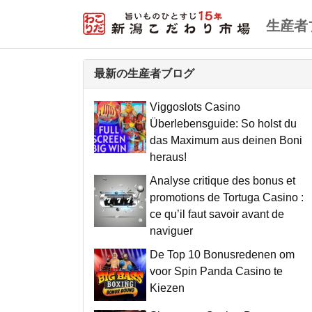
生産者
最新の生産者ブログ
Viggoslots Casino
Überlebensguide: So holst du
das Maximum aus deinen Boni
heraus!
Analyse critique des bonus et
promotions de Tortuga Casino :
ce qu’il faut savoir avant de
naviguer
De Top 10 Bonusredenen om
voor Spin Panda Casino te
Kiezen