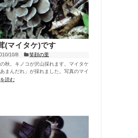
茸(マイタケ)です
010/10/8
笑顔の里
の秋。キノコが沢山採れます。マイタケ
あまんだれ」が採れました。写真のマイ
は山の畑で栽培したものですが自然の状
を読む
すので味と香りは...