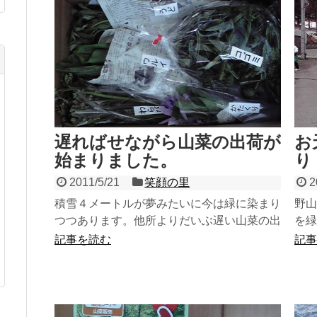
遅ればせながら山菜の出荷が
お
始まりました。
り
2011/5/21
笑顔の里
2
積雪４メートルが夢みたいに今は緑に染まり
野山
つつあります。他所よりだいぶ遅い山菜の出
を緑
荷ですが、苦味は強くなく美味しいです。春
顔の
記事を読む
記事
の山菜の苦味は冬眠し...
た。